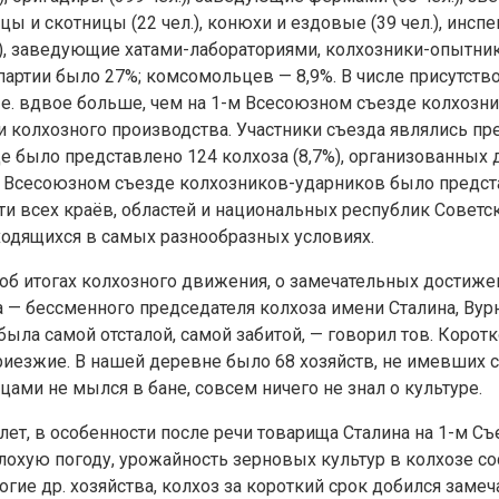
ницы и скотницы (22 чел.), конюхи и ездовые (39 чел.), инсп
.), заведующие хатами-лабораториями, колхозники-опытник
 партии было 27%; комсомольцев — 8,9%. В числе присутст
. е. вдвое больше, чем на 1-м Всесоюзном съезде колхозни
 колхозного производства. Участники съезда являлись п
 было представлено 124 колхоза (8,7%), организованных до
 1-м Всесоюзном съезде колхозников-ударников было предс
сти всех краёв, областей и национальных республик Совет
находящихся в самых разнообразных условиях.
об итогах колхозного движения, о замечательных достиже
 — бессменного председателя колхоза имени Сталина, Вур
ыла самой отсталой, самой забитой, — говорил тов. Корот
приезжие. В нашей деревне было 68 хозяйств, не имевших с
цами не мылся в бане, совсем ничего не знал о культуре.
лет, в особенности после речи товарища Сталина на 1-м С
 плохую погоду, урожайность зерновых культур в колхозе со
ногие др. хозяйства, колхоз за короткий срок добился заме