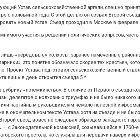
ую­щий Устав сельскохозяйственной артели, спешно приняты
е с половиной года. С этой целью он созвал Второй съез
вать новый Устав. Съезд проходил в Москве в февра­ле 1
 мни­мого участия в решении политических вопросов, част
, лишь «передовые» колхозы, заранее намеченные районн
рники», это понятие обозна­чало скорее тех крестьян, к
еле. Проект Устава подготовил сельскохозяйственный отде
та лишь в день от­крытия съезда 5 *.
 руб­рику «потемкинство». В отличие от Первого съезда к
казы делегатов о колхозных триумфах и не было никакого и
тавили партийным руководителям немало полезной информа
в окон­чательном тексте Устава, хотя на съезде и не был
Второй съезд вовсе не следовал об­разцам западного парл
. — с Законодательной комиссией, созывавшейся в 1760-е 
ераторского престола, но служила для передачи наверх ин