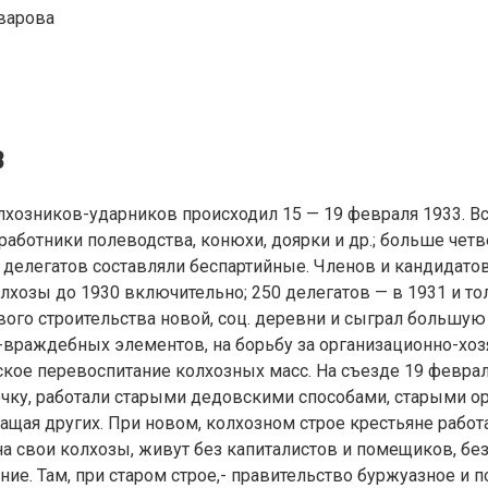
варова
В
иков-ударников происходил 15 — 19 февраля 1933. Всег
аботники полеводства, конюхи, доярки и др.; больше четв
делегатов составляли беспартийные. Членов и кандидатов
олхозы до 1930 включительно; 250 делегатов — в 1931 и тол
ого строительства новой, соц. деревни и сыграл большу
о-враждебных элементов, на борьбу за организационно-хоз
ое перевоспитание колхозных масс. На съезде 19 февраля
ночку, работали старыми дедовскими способами, старыми о
гащая других. При новом, колхозном строе крестьяне рабо
а свои колхозы, живут без капиталистов и помещиков, без 
ие. Там, при старом строе,- правительство буржуазное и 