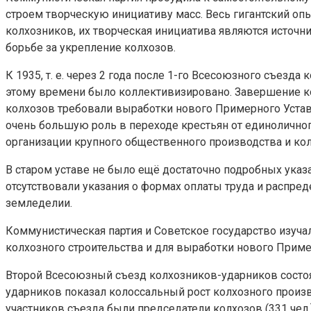
строем творческую инициативу масс. Весь гигантский оп
колхозников, их творческая инициатива являются источ
борьбе за укрепление колхозов.
К 1935, т. е. через 2 года после 1-го Всесоюзного съез
этому времени было коллективизировано. Завершение ко
колхозов требовали выработки нового Примерного Устава с
очень большую роль в переходе крестьян от единоличног
организации крупного общественного производства и кол
В старом уставе не было ещё достаточно подробных указа
отсутствовали указания о формах оплаты труда и распре
земледелии.
Коммунистическая партия и Советское государство изуча
колхозного строительства и для выработки нового Пример
Второй Всесоюзный съезд колхозников-ударников состоял
ударников показал колоссальный рост колхозного произв
участников съезда были председатели колхозов (331 чел.)