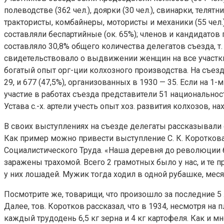
полеводстве (362 чел.), доярки (30 чел.), свинарки, телят
трактористы, комбайнеры, мотористы и механики (55 чел
составляли беспартийные (ок. 65%); членов и кандидатов
составляло 30,8% общего количества делегатов съезда, т
свидетельствовало о выдвижении женщин на все участки
богатый опыт орг-ции колхозного производства. На съезде
29, и 677 (47,5%), организованных в 1930 — 35. Если на
участие в работах съезда представители 51 национально
Устава с.-х. артели учесть опыт хоз. развития колхозов, 
В своих выступлениях на съезде делегаты рассказывали 
Как пример можно привести выступление С. К. Короткова
Социалистического Труда. «Наша деревня до революции б
заражены трахомой. Всего 2 грамотных было у нас, и те 
у них лошадей. Мужик тогда ходил в одной рубашке, меся
Посмотрите же, товарищи, что произошло за последние 5 
Далее, тов. Коротков рассказал, что в 1934, несмотря на
каждый трудодень 6,5 кг зерна и 4 кг картофеля. Как и м