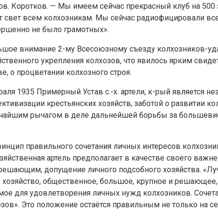
тов. Коротков. — Мы имеем сейчас прекрасный клуб на 500 
даёт свет всем колхозникам. Мы сейчас радиофицировали 
вершенно не было грамотных».
льшое внимание 2-му Всесоюзному съезду колхозников-уд
ственного укрепления колхозов, что явилось ярким свид
е, о процветании колхозного строя.
раля 1935 Примерный Устав с.-х. артели, к-рый является
ктивизации крестьянских хозяйств, заботой о развитии ко
еличайшим рычагом в деле дальнейшей борьбы за большеви
ринцип правильного сочетания личных интересов колхозн
яйственная артель предполагает в качестве своего важне
ешающим, допущение личного подсобного хозяйства. «Лучше
ое хозяйство, общественное, большое, крупное и решающе
имое для удовлетворения личных нужд колхозников. Соче
зов». Это положение остаётся правильным не только на се