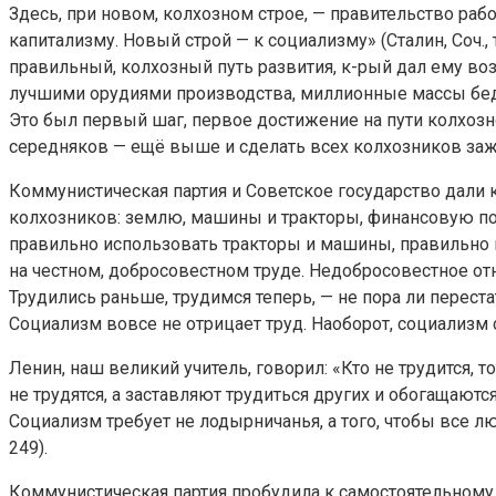
Здесь, при новом, колхозном строе, — правительство раб
капитализму. Новый строй — к социализму» (Сталин, Соч.,
правильный, колхозный путь развития, к-рый дал ему во
лучшими орудиями производства, миллионные массы бед
Это был первый шаг, первое достижение на пути колхозн
середняков — ещё выше и сделать всех колхозников заж
Коммунистическая партия и Советское государство дали 
колхозников: землю, машины и тракторы, финансовую по
правильно использовать тракторы и машины, правильно и
на честном, добросовестном труде. Недобросовестное от
Трудились раньше, трудимся теперь, — не пора ли перест
Социализм вовсе не отрицает труд. Наоборот, социализм с
Ленин, наш великий учитель, говорил: «Кто не трудится, т
не трудятся, а заставляют трудиться других и обогащаютс
Социализм требует не лодырничанья, а того, чтобы все люд
249).
Коммунистическая партия пробудила к самостоятельному