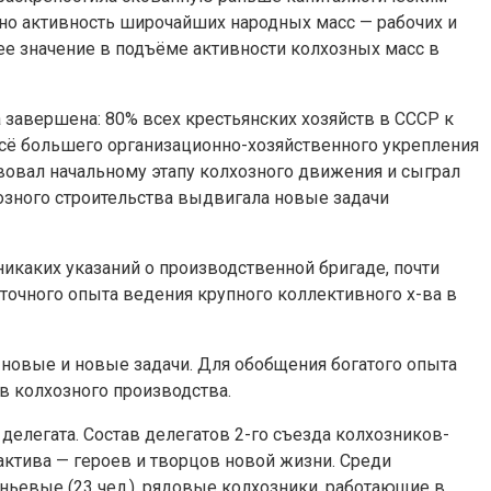
енно активность широчайших народных масс — рабочих и
е значение в подъёме активности колхозных масс в
а завершена: 80% всех крестьянских хозяйств в СССР к
сё большего организационно-хозяйственного укрепления
ствовал начальному этапу колхозного движения и сыграл
озного строительства выдвигала новые задачи
никаких указаний о производственной бригаде, почти
аточного опыта ведения крупного коллективного х-ва в
ё новые и новые задачи. Для обобщения богатого опыта
ов колхозного производства.
делегата. Состав делегатов 2-го съезда колхозников-
актива — героев и творцов новой жизни. Среди
еньевые (23 чел.), рядовые колхозники, работающие в