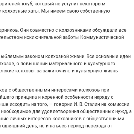
зрителей, клуб, который не уступит некоторым
все колхозные хаты. Мы имеем свою собственную
арников. Они совместно с колхозниками обсуждали все
етельством исключительной заботы Коммунистической
 незыблемым законом колхозной жизни. Все основные идеи
лхозов, о повышении материального и культурного
стские колхозы, за зажиточную и культурную жизнь
иков с общественными интересами колхозов при
йшего принципа и коренной особенности наряду с
 исходить из того, — говорил И. В. Сталин на комиссии
е, необходимое для удовлетворения общественных нужд, а
тание личных интересов колхозников с общественными
годняшний день, но и на весь период перехода от