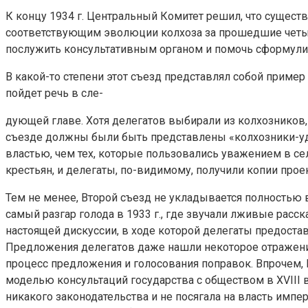
К концу 1934 г. Центральный Комитет решил, что существ
соответству­ющим эволюции колхоза за прошедшие четыр
послужить консультативным органом и помочь сформулиро
В какой-то степени этот съезд представлял собой пример
пойдет речь в сле-
дующей главе. Хотя делегатов выбирали из колхозников
съезде должны были быть представлены «колхозники-уда
властью, чем тех, которые пользовались уважени­ем в с
крестьян, и делегаты, по-видимому, получили копии проек
Тем не менее, Второй съезд не укладывается полностью в
самый разгар голода в 1933 г., где звучали лживые расс
настоящей дискуссии, в ходе которой де­легаты предос
Предложения делегатов даже нашли некоторое отражение 
процесс предложения и голо­сования поправок. Впрочем, 
моделью консультаций государства с обществом в XVIII в
никакого за­конодательства и не посягала на власть имп