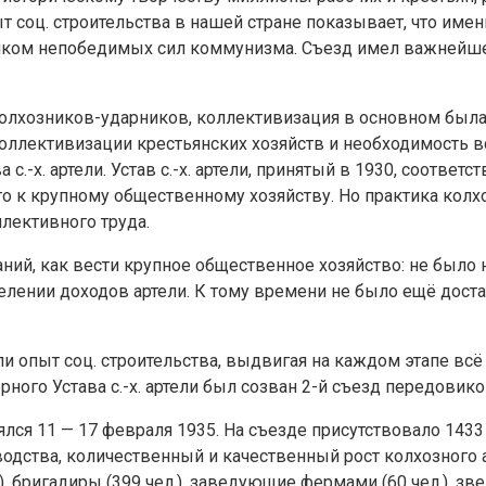
ыт соц. строительства в нашей стране показывает, что им
ником непобедимых сил коммунизма. Съезд имел важнейше
да колхозников-ударников, коллективизация в основном был
ллективизации крестьянских хозяйств и необходимость в
.-х. артели. Устав с.-х. артели, принятый в 1930, соответ
о к крупному общественному хозяйству. Но практика колх
лективного труда.
ний, как вести крупное общественное хозяйство: не было 
делении доходов артели. К тому времени не было ещё дост
ли опыт соц. строительства, выдвигая на каждом этапе вс
ного Устава с.-х. артели был созван 2-й съезд передовик
ся 11 — 17 февраля 1935. На съезде присутствовало 1433 
одства, количественный и качественный рост колхозного 
, бригадиры (399 чел.), заведующие фермами (60 чел.), зв