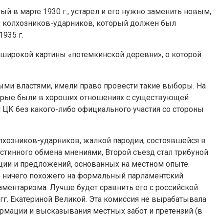
й в марте 1930 г., устарел и его нужно заменить новым,
д колхозников-ударников, ко­торый должен был
935 г.
ь широкой картины «потемкинской деревни», о которой
ыми властями, имели право провести такие выборы. На
оторые были в хороших отношениях с существующей
л ЦК без какого-либо официального участия со стороны
олхозников-ударников, жалкой пародии, состоявшейся в
стинного обмена мнениями, Вто­рой съезд стал трибуной
ции и предложений, основанных на местном опыте.
о ничего похо­жего на формальный парламентский
аментаризма. Лучше будет сравнить его с российской
гг. Екатериной Великой. Эта комиссия не вырабатывала
формации и высказывания местных забот и претензий (в