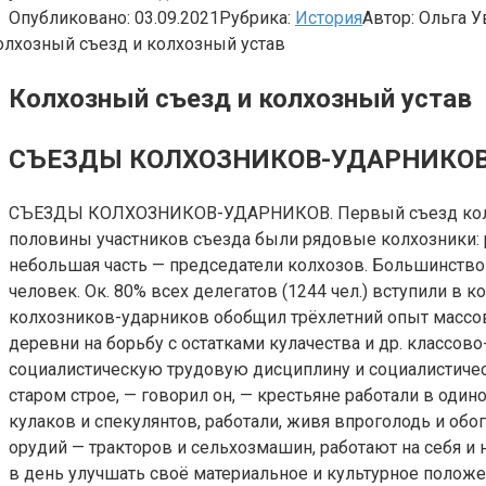
Опубликовано:
03.09.2021
Рубрика:
История
Автор:
Ольга У
Колхозный съезд и колхозный устав
СЪЕЗДЫ КОЛХОЗНИКОВ-УДАРНИКО
СЪЕЗДЫ КОЛХОЗНИКОВ-УДАРНИКОВ. Первый съезд колхозн
половины участников съезда были рядовые колхозники: р
небольшая часть — председатели колхозов. Большинство 
человек. Ок. 80% всех делегатов (1244 чел.) вступили в к
колхозников-ударников обобщил трёхлетний опыт массов
деревни на борьбу с остатками кулачества и др. классов
социалистическую трудовую дисциплину и социалистическ
старом строе, — говорил он, — крестьяне работали в оди
кулаков и спекулянтов, работали, живя впроголодь и обо
орудий — тракторов и сельхозмашин, работают на себя и н
в день улучшать своё материальное и культурное положен