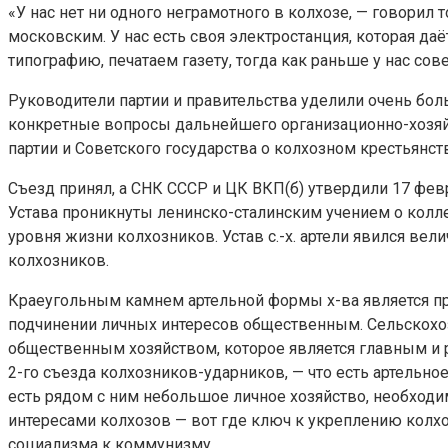
«У нас нет ни одного неграмотного в колхозе, — говорил 
московским. У нас есть своя электростанция, которая 
типографию, печатаем газету, тогда как раньше у нас со
Руководители партии и правительства уделили очень бо
конкретные вопросы дальнейшего организационно-хозяй
партии и Советского государства о колхозном крестьянств
Съезд принял, а СНК СССР и ЦК ВКП(б) утвердили 17 фев
Устава проникнуты ленинско-сталинским учением о колле
уровня жизни колхозников. Устав с.-х. артели явился в
колхозников.
Краеугольным камнем артельной формы х-ва является п
подчинении личных интересов общественным. Сельскохоз
общественным хозяйством, которое является главным и р
2-го съезда колхозников-ударников, — что есть артельн
есть рядом с ним небольшое личное хозяйство, необход
интересами колхозов — вот где ключ к укреплению колхо
социализма к коммунизму.