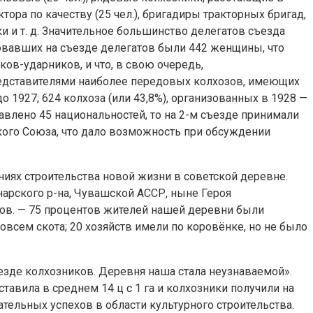
ектора по качеству (25 чел.), бригадиры тракторных бригад,
и и т. д. Значительное большинство делегатов съезда
вовавших на съезде делегатов были 442 женщины, что
ков-ударников, и что, в свою очередь,
редставителями наиболее передовых колхозов, имеющих
 1927; 624 колхоза (или 43,8%), организованных в 1928 —
тавлено 45 национальностей, то на 2-м съезде принимали
ского Союза, что дало возможность при обсуждении
ниях строительства новой жизни в советской деревне.
нарского р-на, Чувашской АССР, ныне Героя
ков. — 75 процентов жителей нашей деревни были
овсем скота; 20 хозяйств имели по коровёнке, но не было
ъезде колхозников. Деревня наша стала неузнаваемой».
ставила в среднем 14 ц с 1 га и колхозники получили на
чательных успехов в области культурного строительства.