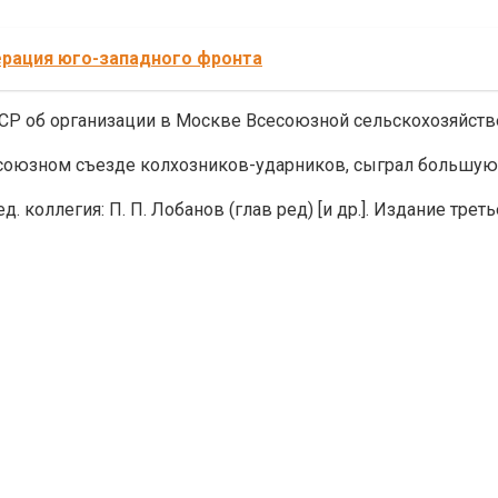
ерация юго-западного фронта
СР об организации в Москве Всесоюзной сельскохозяйствен
есоюзном съезде колхозников-ударников, сыграл большую 
д. коллегия: П. П. Лобанов (глав ред) [и др.]. Издание тре