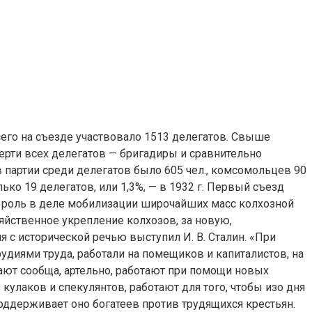
о на съезде участвовало 1513 делегатов. Свыше
ерти всех делегатов — бригадиры и сравнительно
 партии среди делегатов было 605 чел., комсомольцев 90
ько 19 делегатов, или 1,3%, — в 1932 г. Первый съезд
ю роль в деле мобилизации широчайших масс колхозной
яйственное укрепление колхозов, за новую,
 с исторической речью выступил И. В. Сталин. «При
рудиями труда, работали на помещиков и капиталистов, на
тают сообща, артельно, работают при помощи новых
кулаков и спекулянтов, работают для того, чтобы изо дня
поддерживает оно богатеев против трудящихся крестьян.