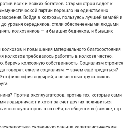
ротив всех и всяких богатеев. Старый строй ведёт к
м Коммунистической партии перешло на единственно
разорения. Войдя в колхозы, пользуясь лучшей землёй и
 до уровня середняков, стали обеспеченными людьми.
поднять колхозников — и бывших бедняков, и бывших
я колхозов и повышения материального благосостояния
 колхозов требовалось работать в колхозе честно,
, беречь колхозную собственность. Социализм строится
да говорят: ежели социализм, — зачем ещё трудиться?
 Это философия лодырей, а не честных тружеников.
уга.
Ленина? Против эксплуататоров, против тех, которые сами
сами лодырничают и хотят за счёт других поживиться.
 и эксплуататоров, а на себя, на общество» (там же, стр.
 раскрепостила скованную раньше капиталистическим