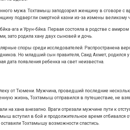
енного мужа. Тохтамыш заподозрил женщину в сговоре с вр
енщину подвергли смертной казни из-за измены великому 
йка-ага и Урун-бйка. Первая состояла в родстве с амиром
и, зато родила хану двух сыновей и дочь.
рные споры среди исследователей. Распространена верси
ледников. Но младший сын правителя, Саид Ахмет, родился
ая дата появления ребенка на свет неизвестна.
алеку от Тюмени. Мужчина, проведший последние нескольк
енную жизнь, Тохтамыш отправился в путешествие, не взяв
ли на хана внезапно. Враги отрезали мужчине пути к отсту
хтамыш вступил в бой и продолжительное время отбивался
е оставили Тохтамышу возможности спастись.