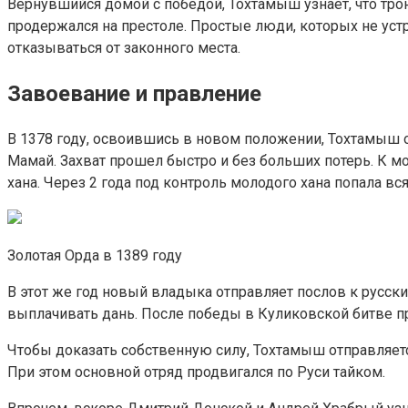
Вернувшийся домой с победой, Тохтамыш узнает, что тро
продержался на престоле. Простые люди, которых не уст
отказываться от законного места.
Завоевание и правление
В 1378 году, освоившись в новом положении, Тохтамыш о
Мамай. Захват прошел быстро и без больших потерь. К 
хана. Через 2 года под контроль молодого хана попала вс
Золотая Орда в 1389 году
В этот же год новый владыка отправляет послов к русск
выплачивать дань. После победы в Куликовской битве пр
Чтобы доказать собственную силу, Тохтамыш отправляетс
При этом основной отряд продвигался по Руси тайком.