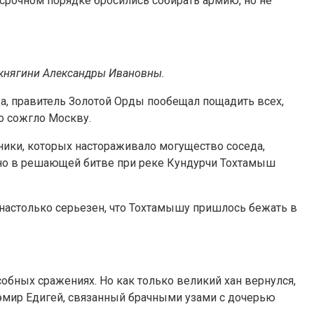
срочном порядке бросились собирать армию, но не
 княгини Александры Ивановны.
да, правитель Золотой Орды пообещал пощадить всех,
о сожгло Москву.
ики, которых настораживало могущество соседа,
 но в решающей битве при реке Кундурчи Тохтамыш
 настолько серьезен, что Тохтамышу пришлось бежать в
обных сражениях. Но как только великий хан вернулся,
 эмир Едигей, связанный брачными узами с дочерью