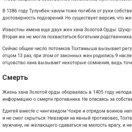
В 1386 году Тулунбек-ханум тоже погибла от руки собств
достоверность подозрений. Но существует версия, что ж
Известны имена еще двух жен хана Золотой Орды: Шукр-б
Вторая же не могла похвастаться богатыми родственникам
Сейчас общее число потомков Тохтамыша вызывает регуля
отцом 13 раз, при этом от законных жен родились 9 нас
отцовство хана вызывает некоторые сомнения, ведь точн
Смерть
Жизнь хана Золотой орды оборвалась в 1405 году непод
информацию о смерти противника. Не опасаясь за собств
Едигей вместе с чингизидом Чокре и отрядом воинов напа
и не смог скрыться. Невзирая на явный противовес, То
мужчину, не желающего сдаваться на милость врагу, и н