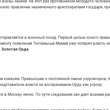
н вновь заняли. На этот раз противником молодого челове
роило правление назначенного аристократами государя, п
тправляется в военный поход. Первой целью юного правит
моменту появления Тохтамыша Мамай уже потерял власть н
я
Золотая Орда
.
им князьям. Привыкшие к постоянной смене узурпаторов, 
едставители власти не воспринимали Орду как угрозу.
я в Москву лично. По пути следования хан дает воинам ра