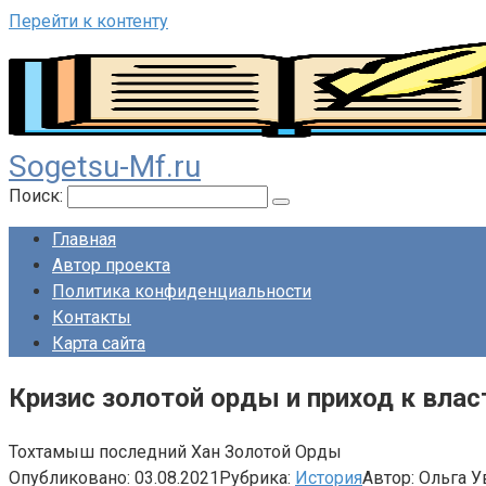
Перейти к контенту
Sogetsu-Mf.ru
Поиск:
Главная
Автор проекта
Политика конфиденциальности
Контакты
Карта сайта
Кризис золотой орды и приход к вла
Тохтамыш последний Хан Золотой Орды
Опубликовано:
03.08.2021
Рубрика:
История
Автор:
Ольга У