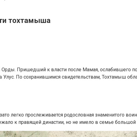
сти тохтамыша
Орды. Пришедший к власти после Мамая, ослабившего поз
в Улус. По сохранившимся свидетельствам, Тохтамыш обл
 зато легко прослеживается родословная знаменитого вои
ежало к правящей династии, но не имело в семье большой 