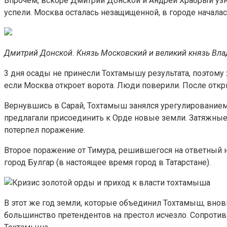
Впрочем, вскоре Дмитрий Донской и Андрей Храбрый узна
успели. Москва осталась незащищенной, в городе началас
Дмитрий Донской. Князь Московский и великий князь Влад
3 дня осады не принесли Тохтамышу результата, поэтому 
если Москва откроет ворота. Люди поверили. После откр
Вернувшись в Сарай, Тохтамыш занялся урегулированием
предлагали присоединить к Орде новые земли. Затяжные
потерпел поражение.
Второе поражение от Тимура, решившегося на ответный н
город Булгар (в настоящее время город в Татарстане).
В этот же год земли, которые объединил Тохтамыш, внов
большинство претендентов на престол исчезло. Сопротив