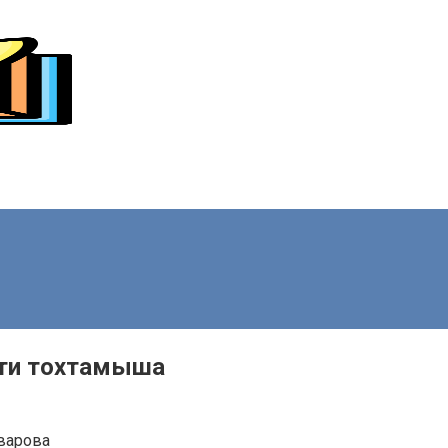
сти тохтамыша
варова