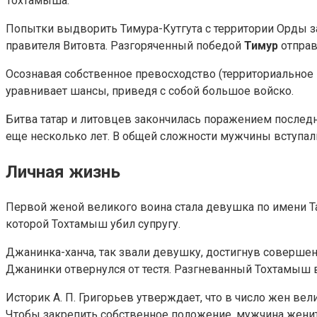
Тохтамыша.
Попытки выдворить Тимура-Кутгута с территории Орды з
правителя Витовта. Разгоряченный победой
Тимур
отправ
Осознавая собственное превосходство (территориальное
уравнивает шансы, приведя с собой большое войско.
Битва татар и литовцев закончилась поражением последн
еще несколько лет. В общей сложности мужчины вступал
Личная жизнь
Первой женой великого воина стала девушка по имени Таг
которой Тохтамыш убил супругу.
Джанинка-ханча, так звали девушку, достигнув совершен
Джанинки отвернулся от тестя. Разгневанный Тохтамыш 
Историк А. П. Григорьев утверждает, что в число жен в
Чтобы закрепить собственное положение, мужчина женит