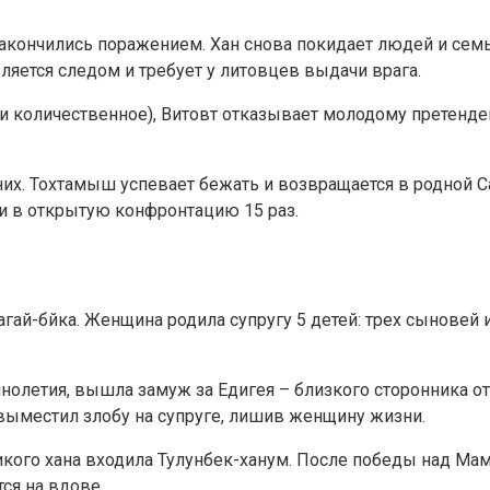
акончились поражением. Хан снова покидает людей и семь
ляется следом и требует у литовцев выдачи врага.
 и количественное), Витовт отказывает молодому претенд
их. Тохтамыш успевает бежать и возвращается в родной С
и в открытую конфронтацию 15 раз.
ай-бйка. Женщина родила супругу 5 детей: трех сыновей и 
нолетия, вышла замуж за Едигея – близкого сторонника о
выместил злобу на супруге, лишив женщину жизни.
еликого хана входила Тулунбек-ханум. После победы над 
ся на вдове.