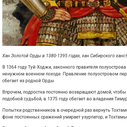
Хан Золотой Орды в 1380-1395 годах, хан Сибирского ханст
В 1364 году Туй-Ходжи, законного правителя полуостров
ненужном военном походе. Правление полуостровом пере
сбегает из родной Орды.
Впрочем, подростка постоянно возвращают домой, чтобы
подобной судьбой, в 1375 году сбегает во владения Тиму
Попытки родственников в очередной раз вернуть Тохта
фоне постоянных сражений умирает узурпатор, и Тохта