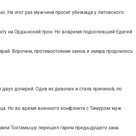
ю. На этот раз мужчина просит убежища у литовского
енту на Ордынский трон. Но вовремя подоспевший Едигей
арай. Впрочем, противостояние ханов и эмира продлилось
двух дочерей. Одна из девочек и стала причиной, по
тца. Но во время военного конфликта с Тимуром муж
Мамаем Тохтамышу перешел гарем предыдущего хана.