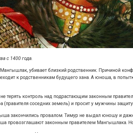
ва с 1400 года.
а Мангышлак, убивает близкий родственник. Причиной кон
ходит к родственникам будущего хана. А юноша, в попытк
 не терять контроль над подрастающим законным правите
ра (правителя соседних земель) и просит у мужчины защиту
мыша закончились провалом. Тимур не выдал юношу и даж
мыша провозглашают законным правителем Мангышлака. Но