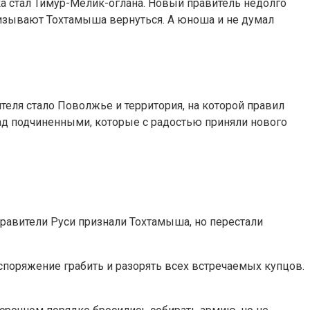
ка стал Тимур-Мелик-оглана. Новый правитель недолго
ризывают Тохтамыша вернуться. А юноша и не думал
еля стало Поволжье и территория, на которой правил
ад подчиненными, которые с радостью приняли нового
правители Руси признали Тохтамыша, но перестали
споряжение грабить и разорять всех встречаемых купцов.