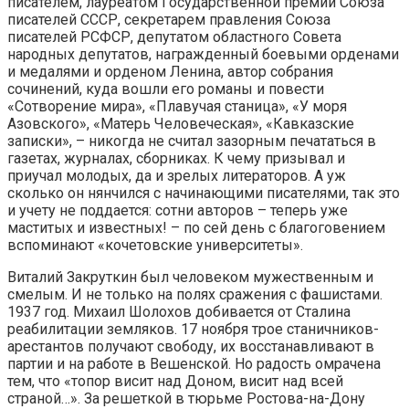
писателем, лауреатом Государственной премии Союза
писателей СССР, секретарем правления Союза
писателей РСФСР, депутатом областного Совета
народных депутатов, награжденный боевыми орденами
и медалями и орденом Ленина, автор собрания
сочинений, куда вошли его романы и повести
«Сотворение мира», «Плавучая станица», «У моря
Азовского», «Матерь Человеческая», «Кавказские
записки», – никогда не считал зазорным печататься в
газетах, журналах, сборниках. К чему призывал и
приучал молодых, да и зрелых литераторов. А уж
сколько он нянчился с начинающими писателями, так это
и учету не поддается: сотни авторов – теперь уже
маститых и известных! – по сей день с благоговением
вспоминают «кочетовские университеты».
Виталий Закруткин был человеком мужественным и
смелым. И не только на полях сражения с фашистами.
1937 год. Михаил Шолохов добивается от Сталина
реабилитации земляков. 17 ноября трое станичников-
арестантов получают свободу, их восстанавливают в
партии и на работе в Вешенской. Но радость омрачена
тем, что «топор висит над Доном, висит над всей
страной…». За решеткой в тюрьме Ростова-на-Дону