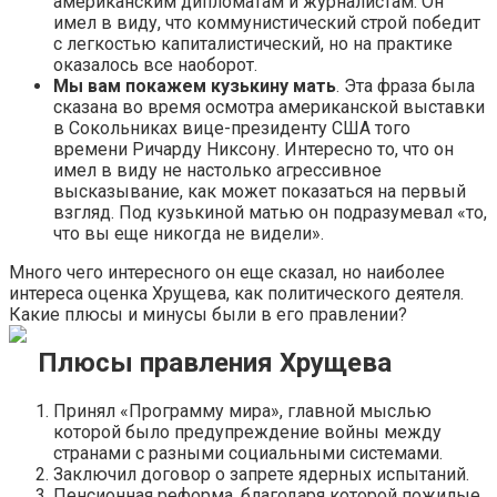
американским дипломатам и журналистам. Он
имел в виду, что коммунистический строй победит
с легкостью капиталистический, но на практике
оказалось все наоборот.
Мы вам покажем кузькину мать
. Эта фраза была
сказана во время осмотра американской выставки
в Сокольниках вице-президенту США того
времени Ричарду Никсону. Интересно то, что он
имел в виду не настолько агрессивное
высказывание, как может показаться на первый
взгляд. Под кузькиной матью он подразумевал «то,
что вы еще никогда не видели».
Много чего интересного он еще сказал, но наиболее
интереса оценка Хрущева, как политического деятеля.
Какие плюсы и минусы были в его правлении?
Плюсы правления Хрущева
Принял «Программу мира», главной мыслью
которой было предупреждение войны между
странами с разными социальными системами.
Заключил договор о запрете ядерных испытаний.
Пенсионная реформа, благодаря которой пожилые