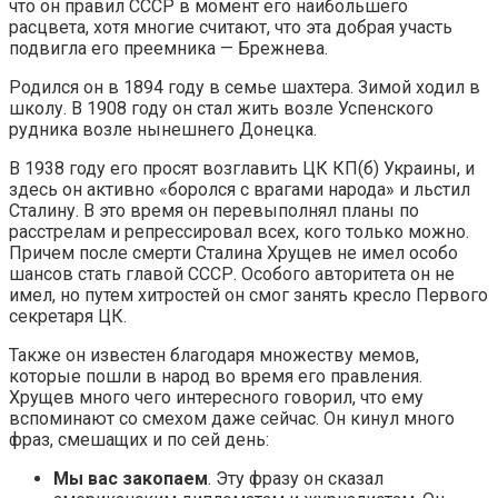
что он правил СССР в момент его наибольшего
расцвета, хотя многие считают, что эта добрая участь
подвигла его преемника — Брежнева.
Родился он в 1894 году в семье шахтера. Зимой ходил в
школу. В 1908 году он стал жить возле Успенского
рудника возле нынешнего Донецка.
В 1938 году его просят возглавить ЦК КП(б) Украины, и
здесь он активно «боролся с врагами народа» и льстил
Сталину. В это время он перевыполнял планы по
расстрелам и репрессировал всех, кого только можно.
Причем после смерти Сталина Хрущев не имел особо
шансов стать главой СССР. Особого авторитета он не
имел, но путем хитростей он смог занять кресло Первого
секретаря ЦК.
Также он известен благодаря множеству мемов,
которые пошли в народ во время его правления.
Хрущев много чего интересного говорил, что ему
вспоминают со смехом даже сейчас. Он кинул много
фраз, смешащих и по сей день:
Мы вас закопаем
. Эту фразу он сказал