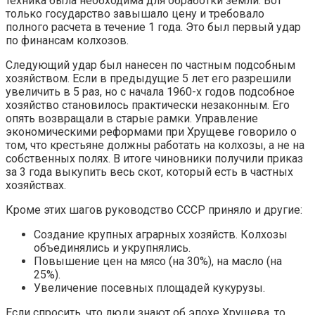
техника была необходима для обработки земли. Вот
только государство завышало цену и требовало
полного расчета в течение 1 года. Это был первый удар
по финансам колхозов.
Следующий удар был нанесен по частным подсобным
хозяйством. Если в предыдущие 5 лет его разрешили
увеличить в 5 раз, но с начала 1960-х годов подсобное
хозяйство становилось практически незаконным. Его
опять возвращали в старые рамки. Управление
экономическими реформами при Хрущеве говорило о
том, что крестьяне должны работать на колхозы, а не на
собственных полях. В итоге чиновники получили приказ
за 3 года выкупить весь скот, который есть в частных
хозяйствах.
Кроме этих шагов руководство СССР приняло и другие:
Создание крупных аграрных хозяйств. Колхозы
объединялись и укрупнялись.
Повышение цен на мясо (на 30%), на масло (на
25%).
Увеличение посевных площадей кукурузы.
Если спросить, что люди знают об эпохе Хрущева, то