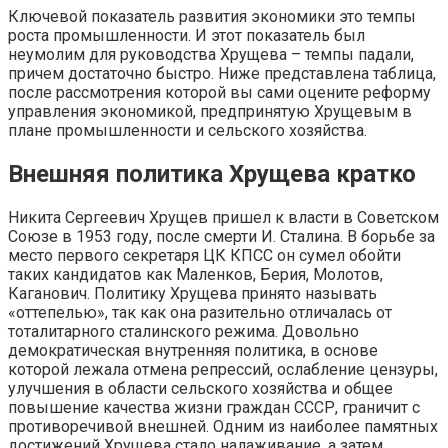
Ключевой показатель развития экономики это темпы
роста промышленности. И этот показатель был
неумолим для руководства Хрущева – темпы падали,
причем достаточно быстро. Ниже представлена таблица,
после рассмотрения которой вы сами оцените реформу
управления экономикой, предпринятую Хрущевым в
плане промышленности и сельского хозяйства.
Внешняя политика Хрущева кратко
Никита Сергеевич Хрущев пришел к власти в Советском
Союзе в 1953 году, после смерти И. Сталина. В борьбе за
место первого секретаря ЦК КПСС он сумел обойти
таких кандидатов как Маленков, Берия, Молотов,
Каганович. Политику Хрущева принято называть
«оттепелью», так как она разительно отличалась от
тоталитарного сталинского режима. Довольно
демократическая внутренняя политика, в основе
которой лежала отмена репрессий, ослабление цензуры,
улучшения в области сельского хозяйства и общее
повышение качества жизни граждан СССР, граничит с
противоречивой внешней. Одним из наиболее памятных
достижений Хрущева стало налаживание, а затем