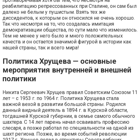
противоречивая хотя бы тем, что несмотря на
реабилитацию репрессованных при Сталине, он сам был
далеко не белым у пушистым. Взять тех же
диссидентов, к которым он относился не очень хорошо.
Так что несмотря на то, что создалась имитация
демократизации общества, по сути мало что изменилось.
Тем не менее у него было и много положительных
качеств и он остается значимой фигурой в истории как
нашей страны, так и всего мира!
Политика Хрущева — основные
мероприятия внутренней и внешней
политики
Никита Сергеевич Хрущев правил Советским Союзом 11
лет – с 1953 г. по 1964 г. Политика Хрущева стала
важной вехой в развитии большой страны. Родился
данный видный деятель в 1894 г. в Курской области,
тогдашней Курской губернии, в семье самого обычного
шахтера. С 14 лет парень начал осваивать профессию
слесаря, а позже работал по специальности на одной из
шахт региона. Позже, во время событий революции
1917 г., Хрущев попал в структуры Совета рабочих