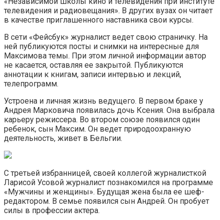
«Независимой школы кино и телевидения при институте
телевидения и радиовещания». В других вузах он читает
в качестве приглашенного наставника свои курсы.
В сети «Фейсбук» журналист ведет свою страничку. На
ней публикуются посты и снимки на интересные для
Максимова темы. При этом личной информации автор
не касается, оставляя ее закрытой. Публикуются
аннотации к книгам, записи интервью и лекций,
телепрограмм.
Устроена и личная жизнь ведущего. В первом браке у
Андрея Марковича появилась дочь Ксения. Она выбрала
карьеру режиссера. Во втором союзе появился один
ребенок, сын Максим. Он ведет природоохранную
деятельность, живет в Бельгии.
С третьей избранницей, своей коллегой журналисткой
Ларисой Усовой журналист познакомился на программе
«Мужчины и женщины». Будущая жена была ее шеф-
редактором. В семье появился сын Андрей. Он пробует
силы в профессии актера.