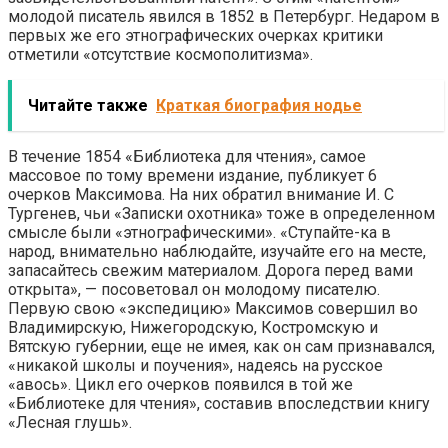
молодой писатель явился в 1852 в Петербург. Недаром в
первых же его этнографических очерках критики
отметили «отсутствие космополитизма».
Читайте также
Краткая биография нодье
В течение 1854 «Библиотека для чтения», самое
массовое по тому времени издание, публикует 6
очерков Максимова. На них обратил внимание И. С
Тургенев, чьи «Записки охотника» тоже в определенном
смысле были «этнографическими». «Ступайте-ка в
народ, внимательно наблюдайте, изучайте его на месте,
запасайтесь свежим материалом. Дорога перед вами
открыта», — посоветовал он молодому писателю.
Первую свою «экспедицию» Максимов совершил во
Владимирскую, Нижегородскую, Костромскую и
Вятскую губернии, еще не имея, как он сам признавался,
«никакой школы и поучения», надеясь на русское
«авось». Цикл его очерков появился в той же
«Библиотеке для чтения», составив впоследствии книгу
«Лесная глушь».