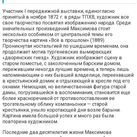
Участник I передвижной выставки, единогласно
принятый в ноябре 1872 г. в ряды ТПХВ, художник все
свое творчество посвятил изображению народа. Среди
значительных произведений Максимова стоит
несколько особняком от центральной темы его
творчества картина «Всё в прошлом» (1889).
Проникнутая ностальгией по ушедшим временам, она
продолжает мотив тургеневских вымирающих
«дворянских гнезд». Художник изображает сцену в
старом поместье, с заколоченным барским домом,
пережившим некогда лучшие времена, а теперь лишь
напоминающим о них бывшей владелице, переехавшей
в крестьянский домик и отдыхающей в кресле под его
окнами. Немощная, но величественная фигура старой
дамы, погрузившейся в воспоминания, становится еще
более красноречивой от противопоставления ее
трогательному облику компаньонки — старой
крестьянки, уныло коротающей дни возле барыни.
Картина имела большой успех и много раз была
повторена художником.
Последние два десятилетия жизни Максимова