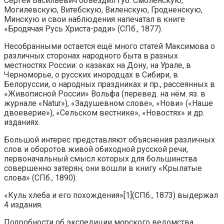
Сергей Васильевич объездил губ. Смоленскую,
Могилевскую, Витебскую, Виленскую, Гродненскую,
Минскую и свои наблюдения напечатал в книге
«Бродячая Русь Христа-ради» (СПб., 1877).
Несобранными остается ещё много статей Максимова о
различных сторонах народного быта в разных
местностях России: о казаках на Дону, на Урале, в
Черноморье, о русских инородцах в Сибири, в
Белоруссии, о народных праздниках и пр., рассеянных в
«Живописной России» Вольфа (перевед. на нём. яз. в
журнале «Natur»), «Задушевном слове», «Нови» («Наше
двоеверие»), «Сельском вестнике», «Новостях» и др.
изданиях.
Большой интерес представляют объяснения различных
слов и оборотов живой обиходной русской речи,
первоначальный смысл которых для большинства
совершенно затерян; они вошли в книгу «Крылатые
слова» (СПб., 1890).
«Куль хлеба и его похождения»[1](СПб., 1873) выдержал
4 издания.
Подробности об экспедиции морского ведомства