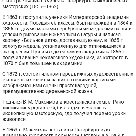
Сын крестьянина. Учился в Петербурге в иконописных
мастерских (1855—1862).
В 1863 г. поступил в ученики Императорской академии
художеств. Посещая её классы, был награждён в 1864 и
1865 гг. двумя малыми серебряными медалями за свои
успехи в рисовании и живописи с натуры и написал
картину «Больное дитя», доставившую ему, в 1865 г.
золотую медаль, установленную для отличившихся в
экспрессии. При выходе своём из академии в 1866 г.
получил звание неклассного художника, из которого в
1870 г. был повышен в академики.
С 1872 г. состоит членом передвижных художественных
выставок и является на них со своими картинами,
изображающими сцены простонародной,
преимущественно деревенской жизни.
Родился В. М. Максимов в крестьянской семье. Рано
лишившись родителей, был отдан в учение в
иконописную мастерскую, где получил первые уроки
живописи.
В 1863 г. Максимов поступил в Петербургскую
Академию Художеств вольнослушателем, а в 1864 г.