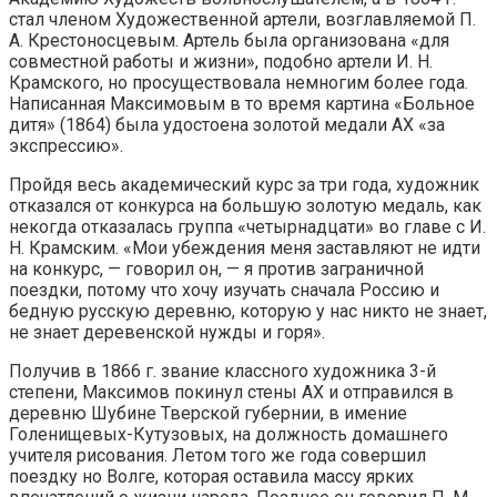
стал членом Художественной артели, возглавляемой П.
А. Крестоносцевым. Артель была организована «для
совместной работы и жизни», подобно артели И. Н.
Крамского, но просуществовала немногим более года.
Написанная Максимовым в то время картина «Больное
дитя» (1864) была удостоена золотой медали АХ «за
экспрессию».
Пройдя весь академический курс за три года, художник
отказался от конкурса на большую золотую медаль, как
некогда отказалась группа «четырнадцати» во главе с И.
Н. Крамским. «Мои убеждения меня заставляют не идти
на конкурс, — говорил он, — я против заграничной
поездки, потому что хочу изучать сначала Россию и
бедную русскую деревню, которую у нас никто не знает,
не знает деревенской нужды и горя».
Получив в 1866 г. звание классного художника 3-й
степени, Максимов покинул стены АХ и отправился в
деревню Шубине Тверской губернии, в имение
Голенищевых-Кутузовых, на должность домашнего
учителя рисования. Летом того же года совершил
поездку но Волге, которая оставила массу ярких