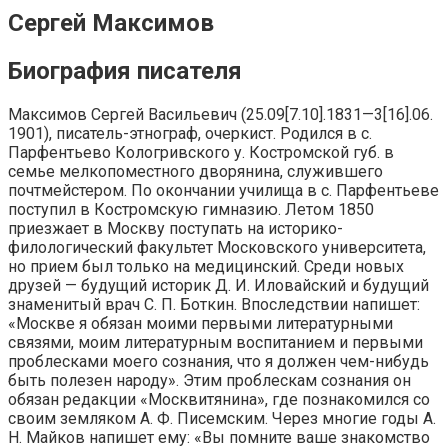
Сергей Максимов
Биография писателя
Максимов Сергей Васильевич (25.09[7.10].1831—3[16].06.
1901), писатель-этнограф, очеркист. Родился в с.
Парфентьево Кологривского у. Костромской губ. в
семье мелкопоместного дворянина, служившего
почтмейстером. По окончании училища в с. Парфентьеве
поступил в Костромскую гимназию. Летом 1850
приезжает в Москву поступать на историко-
филологический факультет Московского университета,
но прием был только на медицинский. Среди новых
друзей — будущий историк Д. И. Иловайский и будущий
знаменитый врач С. П. Боткин. Впоследствии напишет:
«Москве я обязан моими первыми литературными
связями, моим литературным воспитанием и первыми
проблесками моего сознания, что я должен чем-нибудь
быть полезен народу». Этим проблескам сознания он
обязан редакции «Москвитянина», где познакомился со
своим земляком А. Ф. Писемским. Через многие годы А.
Н. Майков напишет ему: «Вы помните ваше знакомство