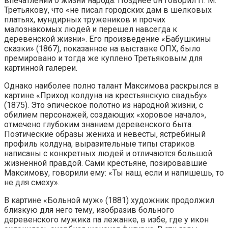
впечатлений о жизни народа. Позднее он говорил П. М.
Третьякову, что «не писал городских дам в шелковых
платьях, мундирных тружеников и прочих
малознакомых людей и перешел навсегда к
деревенской жизни». Его произведение «Бабушкины
сказки» (1867), показанное на выставке ОПХ, было
премировано и тогда же куплено Третьяковым для
картинной галереи.
Однако наиболее полно талант Максимова раскрылся в
картине «Приход колдуна на крестьянскую свадьбу»
(1875). Это эпическое полотно из народной жизни, с
обилием персонажей, создающих «хоровое начало»,
отмечено глубоким знанием деревенского быта.
Поэтические образы жениха и невесты, ястребиный
профиль колдуна, выразительные типы стариков
написаны с конкретных людей и отличаются большой
жизненной правдой. Сами крестьяне, позировавшие
Максимову, говорили ему: «Ты наш, если и напишешь, то
не для смеху».
В картине «Больной муж» (1881) художник продолжил
близкую для него тему, изобразив больного
деревенского мужика па лежанке, в избе, где у икон