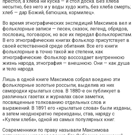
престол, а хлеба ни куска — и стол доска. Без хлеба
несытно, без него и у воды худо жить, без хлеба смерть;
хлеб — дар Божий, батюшка, кормилец».
Во время этнографических экспедиций Максимов вел и
фольклорные записи — песен, сказок, легенд, обрядов,
пословиц, поговорок, но все их передал фольклористам.
В его этнографических книгах фольклор присутствует в
своей естественной среде обитания. Все его книги
фольклорные в точно такой же степени, как
этнографические. Фольклор воссоздает внутреннюю
жизнь народа, этнография — внешнюю. Они — как душа
и тело народа.
Лишь в одной книге Максимов собрал воедино эти
фольклорные золотые россыпи, выделив из них
самородки крылатых слов. В 1880-е он публикует в
различных газетах и журналах свои заметки,
посвященные толкованию отдельных слов и
выражений. В 1891 его «крылатые слова» были изданы,
а затем неоднократно переизданы, став, наряду с
«Кулем хлеба», одной из самых популярных книг.
Современники по праву называли Максимова