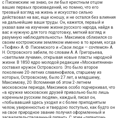
с Писемским: не знаю, он ли был крестным отцом
ваших первых произведений, но помню, что его
трезвый взгляд на жизнь и искусство сильно
действовал на вас, еще юношу, и не остался без влияния
на дальнейшие ваши труды. Он, кажется, первый и
указал вам на изучение жизни русского народа, найдя в
вас и нужную для того подготовку, меткий взгляд и
разумную наблюдательность». Максимов сблизился со
своим костромским земляком именно в то время, когда
«Тюфяк» А. Ф. Писемского и «Свои люди — сочтемся» А.
Н. Островского забили, по словам А. А. Григорьева,
«светлыми лучами», открывая новые пласты народной
жизни. В 1850 ядро молодой редакции «Москвитянина»
составил кружок Островского. Это было второе
поколение 20-летних славянофилов, старшему из
которых, Островскому, было 27 лет, а младшему,
Максимову, 20. Вспоминая об этом 2-летнем
московском периоде, Максимов особо подчеркивал, что
«в кружке московских друзей привольно было лишь
коренным русским людям», каждый, писал он,
«побывавший здесь уходил и с более приподнятым
челом, уверенностью и твердою поступью, как будто он
на свое природное звание получил оформленный и
засвидетельствованный патент». С этим «патентом»