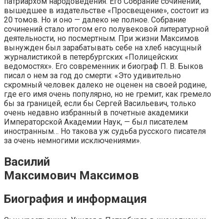
патриархом народоведения. Его Собрание сочинений,
вышедшее в издательстве «Просвещение», состоит из
20 томов. Но и оно — далеко не полное. Собрание
сочинений стало итогом его полувековой литературной
деятельности, но посмертным. При жизни Максимов
вынужден был зарабатывать себе на хлеб насущный
журналистикой в петербургских «Полицейских
ведомостях». Его современник и биограф П. В. Быков
писал о нем за год до смерти: «Это удивительно
скромный человек далеко не оценен на своей родине,
где его имя очень популярно, но не гремит, как гремело
бы за границей, если бы Сергей Васильевич, только
очень недавно избранный в почетные академики
Императорской Академии Наук, — был писателем
иностранным… Но такова уж судьба русского писателя
за очень немногими исключениями».
Василий
Максимович Максимов
Биография и информация