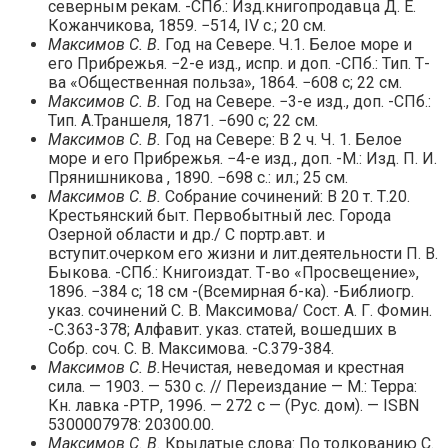
северным рекам. -СПб.: Изд.книгопродавца Д. Е.
Кожанчикова, 1859. −514, IV с.; 20 см.
Максимов С. В.
Год на Севере. Ч.1. Белое море и
его Прибрежья. −2-е изд., испр. и доп. -СПб.: Тип. Т-
ва «Общественная польза», 1864. −608 с; 22 см.
Максимов С. В.
Год на Севере. −3-е изд., доп. -СПб.:
Тип. А.Траншеля, 1871. −690 с; 22 см.
Максимов С. В.
Год на Севере: В 2 ч. Ч. 1. Белое
море и его Прибрежья. −4-е изд., доп. -М.: Изд. П. И.
Прянишникова , 1890. −698 с.: ил.; 25 см.
Максимов С. В.
Собрание сочинений: В 20 т. Т.20.
Крестьянский быт. Первобытный лес. Города
Озерной области и др./ С портр.авт. и
вступит.очерком его жизни и лит.деятельности П. В.
Быкова. -СПб.: Книгоиздат. Т-во «Просвещение»,
1896. −384 с; 18 см -(Всемирная б-ка). -Библиогр.
указ. сочинений С. В. Максимова/ Сост. А. Г. Фомин.
-С.363-378; Алфавит. указ. статей, вошедших в
Собр. соч. С. В. Максимова. -С.379-384.
Максимов С. В.
Нечистая, неведомая и крестная
сила. — 1903. — 530 с. // Переиздание — М.: Терра:
Кн. лавка -РТР, 1996. — 272 с — (Рус. дом). — ISBN
5300007978: 20300.00.
Максимов С. В.
Крылатые слова: По толкованию С.