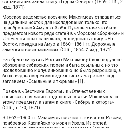
составивших затем книгу «Год на Севере» (1859, СПб.; 3
изд., 1871).
Морское ведомство поручило Максимову отправиться
на Дальний Восток для исследования только что
приобретенной Амурской обл. Путешествие это было
предметом нового ряда статей в «Морском сборнике» и
«Отечественных записках», вошедших в книгу: «На
Восток, поездка на Амур в 1860—1861 гг. Дорожные
заметки и воспоминания». (СПб., 1864; 2 изд., 1871).
На обратном пути в Россию Максимову было поручено
обозрение сибирских тюрем и быта ссыльных, но это
исследование к опубликованию не было разрешено, а
было издано морским ведомством «секретно», под
заглавием «Ссыльные и тюрьмы» [1] .
Позже в «Вестнике Европы» и «Отечественных
записках» появились отдельные статьи Максимова по
этому предмету, а затем и книга «Сибирь и каторга»
(СПб., т. 1-3, 1871).
В 1862—1863 гг. Максимов посетил юго-восток России,
прибрежья Каспийского моря и Урала. Из статей,