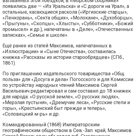
вызванных этой поездкой, в «Морском сборнике»
появились две — «Из Уральска» и «С дороги на Урал», а
остальные, касающиеся раскола («Иргизские старцы»,
«Ленкорань», «Секта общих», «Молокане», «Духоборцы»,
«Прыгуны», «Скопцы», «Хлысты», «Субботники», «Божий
промысел» и др.), напечатаны в «Деле», «Отечественных
записках», «Семье и школе».
Ещё ранее из статей Максимов, напечатанных в
«Иллюстрации» и «Сыне Отечества», составилась
книжка «Рассказы из истории старообрядцев» (СПб.,
1861).
По приглашению издательского товарищества «Общ.
польза» для «Досуга и дела» Погосского и для Комиссии
по устройству народных чтений Максимов Сергей
Васильевич редактировал и сам составил до 18 книжек
для народа: «О русской земле», «О русских людях»,
«Мерзлая пустыня», «Дремучие леса», «Русские степи и
горы», «Крестьянский быт прежде и теперь»,
«Соловецкий м-рь» и др.
Командированный (1868) Императорским
географическим обществом в Сев.-Зап. край, Максимов