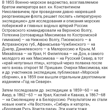
В 1855 Военно-морское ведомство, возглавляемое
братом императора вел. кн. Константином
Николаевичем, при проведении давно назревшей
реорганизации флота, решает послать «литературную
экспедицию» для исследования и описания морских
побережий и главных водных артерий России.
Островского командировали на Верхнюю Волгу,
Потехина (сотоварища Максимова по Костромской
гимназии) — на Нижнюю Волгу, Писемского — в
Астраханскую губ., Афанасьева-Чужбинского — на
Днепр, Данилевского — в Малороссию и Крым, М.
Михайлова — на Урал, Н. Филиппова — на Дон, а самого
молодого из них Максимова — на Русский Север, в тот
«край непуганых птиц», который через полвека после
него вновь откроет М. Пришвин. Очерки Максимова, как
и др. участников экспедиции, публиковал «Морской
сборник», а в 1859 они вышли отдельным двухтомным
изданием «Год на Севере».
Затем последовали др. экспедиции: в 1859—60 — на
Амур, в 1862—63 — на Урал, Каспий и Кавказ, в 1867—68
— на Смоленщину и в Белоруссию. Результатом их стали
новые книги: «На Востоке», «Сибирь и каторга»,
«Бродячая Русь Христа-ради». Эти книги тоже