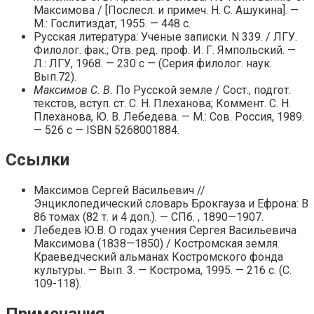
Максимова / [Послесл. и примеч. Н. С. Ашукина]. —
М.: Гослитиздат, 1955. — 448 с.
Русская литература: Ученые записки. N 339. / ЛГУ.
Филолог. фак.; Отв. ред. проф. И. Г. Ямпольский. —
Л.: ЛГУ, 1968. — 230 с — (Серия филолог. наук.
Вып.72).
Максимов С. В.
По Русской земле / Сост., подгот.
текстов, вступ. ст. С. Н. Плеханова; Коммент. С. Н.
Плеханова, Ю. В. Лебедева. — М.: Сов. Россия, 1989.
— 526 с — ISBN 5268001884.
Ссылки
Максимов Сергей Васильевич //
Энциклопедический словарь Брокгауза и Ефрона: В
86 томах (82 т. и 4 доп.). — СПб. , 1890—1907.
Лебедев Ю.В. О годах учения Сергея Васильевича
Максимова (1838—1850) / Костромская земля.
Краеведческий альманах Костромского фонда
культуры. — Вып. 3. — Кострома, 1995. — 216 с. (С.
109-118).