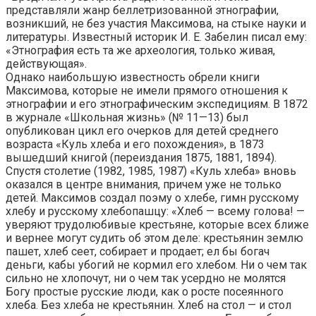
представляли жанр беллетризованной этнографии,
возникший, не без участия Максимова, на стыке науки и
литературы. Известный историк И. Е. Забелин писал ему:
«Этнография есть та же археология, только живая,
действующая».
Однако наибольшую известность обрели книги
Максимова, которые не имели прямого отношения к
этнографии и его этнографическим экспедициям. В 1872
в журнале «Школьная жизнь» (№ 11—13) был
опубликован цикл его очерков для детей среднего
возраста «Куль хлеба и его похождения», в 1873
вышедший книгой (переиздания 1875, 1881, 1894).
Спустя столетие (1982, 1985, 1987) «Куль хлеба» вновь
оказался в центре внимания, причем уже не только
детей. Максимов создал поэму о хлебе, гимн русскому
хлебу и русскому хлебопашцу: «Хлеб — всему голова! —
уверяют трудолюбивые крестьяне, которые всех ближе
и вернее могут судить об этом деле: крестьянин землю
пашет, хлеб сеет, собирает и продает; ел бы богач
деньги, кабы убогий не кормил его хлебом. Ни о чем так
сильно не хлопочут, ни о чем так усердно не молятся
Богу простые русские люди, как о росте посеянного
хлеба. Без хлеба не крестьянин. Хлеб на стол — и стол