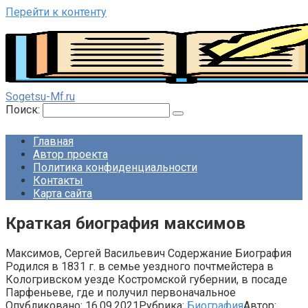
Перейти к контенту
Sogetsu-Mf.ru
Поиск:
Главная
Автор проекта
Политика конфиденциальности
Контакты
Карта сайта
Краткая биография максимов
Максимов, Сергей Васильевич Содержание Биография
Родился в 1831 г. в семье уездного почтмейстера в
Кологривском уезде Костромской губернии, в посаде
Парфеньеве, где и получил первоначальное
Опубликовано:
16.09.2021
Рубрика:
Биография
Автор: