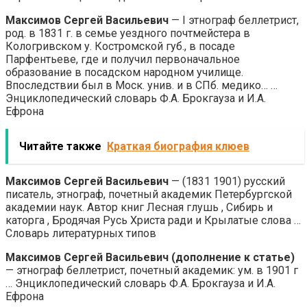
Максимов Сергей Васильевич
— I этнограф беллетрист,
род. в 1831 г. в семье уездного почтмейстера в
Кологривском у. Костромской губ., в посаде
Парфентьеве, где и получил первоначальное
образование в посадском народном училище.
Впоследствии был в Моск. унив. и в СПб. медико… …
Энциклопедический словарь Ф.А. Брокгауза и И.А.
Ефрона
Читайте также
Краткая биография клюев
Максимов Сергей Васильевич
— (1831 1901) русский
писатель, этнограф, почетный академик Петербургской
академии наук. Автор книг Лесная глушь , Сибирь и
каторга , Бродячая Русь Христа ради и Крылатые слова …
Словарь литературных типов
Максимов Сергей Васильевич (дополнение к статье)
— этнограф беллетрист, почетный академик: ум. в 1901 г
… Энциклопедический словарь Ф.А. Брокгауза и И.А.
Ефрона