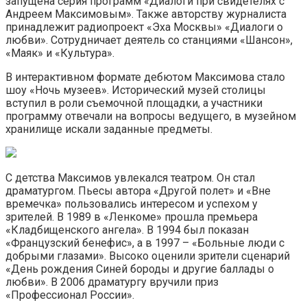
запущена серия программ «Диалоги при свидетелях с
Андреем Максимовым». Также авторству журналиста
принадлежит радиопроект «Эха Москвы» «Диалоги о
любви». Сотрудничает деятель со станциями «Шансон»,
«Маяк» и «Культура».
В интерактивном формате дебютом Максимова стало
шоу «Ночь музеев». Исторический музей столицы
вступил в роли съемочной площадки, а участники
программу отвечали на вопросы ведущего, в музейном
хранилище искали заданные предметы.
С детства Максимов увлекался театром. Он стал
драматургом. Пьесы автора «Другой полет» и «Вне
времечка» пользовались интересом и успехом у
зрителей. В 1989 в «Ленкоме» прошла премьера
«Кладбищенского ангела». В 1994 был показан
«Французский бенефис», а в 1997 – «Больные люди с
добрыми глазами». Высоко оценили зрители сценарий
«День рождения Синей бороды и другие баллады о
любви». В 2006 драматургу вручили приз
«Профессионал России».