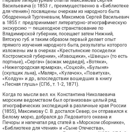
Первые литературные опыты Максимова Сергея
Васильевича (с 1853 г., преимущественно в «Библиотеке
для чтения») посвящены очеркам из народного быта.
Ободренный Тургеневым, Максимов Сергей Васильевич
в 1855 г. предпринимает литературно-этнографическую
экскурсию — пешеходное странствование по
Владимирской губернии, посещает затем Нижний,
Вятскую губ. и таким образом первый делает опыт
прямого изучения народного быта, результаты которого
изложены им в очерках «Крестьянские посиделки
Костромской губернии», «Извощики», «Швецы» (то есть
портные), «Сергач» (вожак медведя), «Вотяки»,
«Нижегородская ярмарка», «Соцкой», «Булыня»
(скупщик льна), «Маляр», «Кулачок», «Повитуха»,
«Колдун» и др., впоследствии вошедших в книгу
«Лесная глушь» (СПб., т. 1-2, 1871).
Когда по мысли вел. кн. Константина Николаевича
морским ведомством был организован целый ряд
этнографических экспедиций в различные края России
(1855), Максимову С. В. достался Север; он отправился к
Белому морю, добрался до Ледовитого океана и
Печоры и напечатал ряд статей в «Морском сборнике»,
«Библиотеке для чтения» и «Сыне Отечества»,