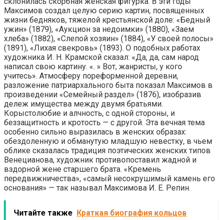
склонилась скорбная женская фигурка. В эти годы
Максимов создал целую серию картин, посвященных
жизни бедняков, тяжелой крестьянской доле: «Бедный
ужин» (1879), «Аукцион за недоимки» (1880), «Заем
хлеба» (1882), «Слепой хозяин» (1884), «У своей полосы»
(1891), «Лихая свекровь» (1893). О подобных работах
художника И. Н. Крамской сказал: «Да, да, сам народ
написал свою картину. «. » Вот, жанристы, у кого
учитесь». Атмосферу пореформенной деревни,
разложение патриархального быта показал Максимов в
произведении «Семейный раздел» (1876), изобразив
дележ имущества между двумя братьями.
Корыстолюбие и алчность, с одной стороны, и
беззащитность и кротость — с другой. Эта вечная тема
особенно сильно выразилась в женских образах:
обездоленную и обманутую младшую невестку, в чьем
облике сказалась традиция поэтических женских типов
Венецианова, художник противопоставил жадной и
вздорной жене старшего брата. «Кремень
передвижничества», «самый несокрушимый камень его
основания» — так называл Максимова И. Е. Репин.
Читайте также
Краткая биография кольцов