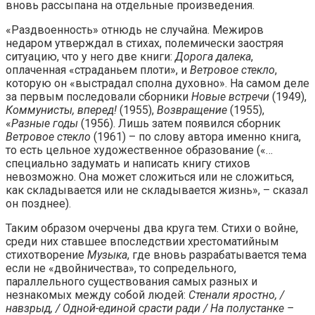
вновь рассыпана на отдельные произведения.
«Раздвоенность» отнюдь не случайна. Межиров
недаром утверждал в стихах, полемически заостряя
ситуацию, что у него две книги:
Дорога далека
,
оплаченная «страданьем плоти», и
Ветровое стекло
,
которую он «выстрадал сполна духовно». На самом деле
за первым последовали сборники
Новые встречи
(1949),
Коммунисты, вперед!
(1955),
Возвращение
(1955),
«
Разные годы
(1956). Лишь затем появился сборник
Ветровое стекло
(1961) – по слову автора именно книга,
то есть цельное художественное образование («…
специально задумать и написать книгу стихов
невозможно. Она может сложиться или не сложиться,
как складывается или не складывается жизнь», – сказал
он позднее).
Таким образом очерчены два круга тем. Стихи о войне,
среди них ставшее впоследствии хрестоматийным
стихотворение
Музыка
, где вновь разрабатывается тема
если не «двойничества», то сопредельного,
параллельного существования самых разных и
незнакомых между собой людей:
Стенали яростно, /
навзрыд, / Одной-единой срасти ради / На полустанке –