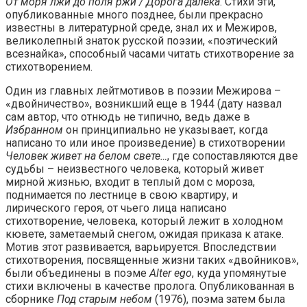
От моря лжи до поля ржи / Дорога далека
. Стихи эти,
опубликованные много позднее, были прекрасно
известны в литературной среде, знал их и Межиров,
великолепный знаток русской поэзии, «поэтический
всезнайка», способный часами читать стихотворение за
стихотворением.
Один из главных лейтмотивов в поэзии Межирова –
«двойничество», возникший еще в 1944 (дату назвал
сам автор, что отнюдь не типично, ведь даже в
Избранном
он принципиально не указывает, когда
написано то или иное произведение) в стихотворении
Человек живет на белом свете…
, где сопоставляются две
судьбы – неизвестного человека, который живет
мирной жизнью, входит в теплый дом с мороза,
поднимается по лестнице в свою квартиру, и
лирического героя, от чьего лица написано
стихотворение, человека, который лежит в холодном
кювете, заметаемый снегом, ожидая приказа к атаке.
Мотив этот развивается, варьируется. Впоследствии
стихотворения, посвященные жизни таких «двойников»,
были объединены в поэме
Alter ego
, куда упомянутые
стихи включены в качестве пролога. Опубликованная в
сборнике
Под старым небом
(1976), поэма затем была