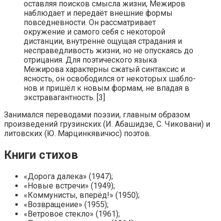
оставляя поисков смысла жизни, Межиров
наблюдает и передаёт внешние формы
повседневности. Он рас­сматривает
окружение и самого себя с некоторой
дистанции, внутренне ощущая страда­ния и
несправедливость жизни, но не опу­скаясь до
отрицания. Для поэтического язы­ка
Межирова характерны сжатый синтаксис и
яс­ность, он освободился от некоторых шабло­
нов и пришёл к новым формам, не впадая в
экстравагантность. [3]
Занимался переводами поэзии, главным образом
произведений грузинских (И. Абашидзе, С. Чиковани) и
литовских (Ю. Марцинкявичюс) поэтов.
Книги стихов
«Дорога далека» (1947);
«Новые встречи» (1949);
«Коммунисты, вперёд!» (1950);
«Возвращение» (1955);
«Ветровое стекло» (1961);