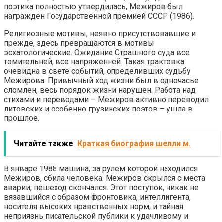
поэтика полностью утвердилась, Межиров был
награжден Государственной премией СССР (1986).
Религиозные мотивы, неявно присутствовавшие и
прежде, здесь превращаются в мотивы
эсхатологические. Ожидание Страшного суда все
томительней, все напряженней. Такая трактовка
очевидна в свете событий, определивших судьбу
Межирова. Привычный ход жизни был в одночасье
сломлен, весь порядок жизни нарушен. Работа над
стихами и переводами – Межиров активно переводил
литовских и особенно грузинских поэтов – ушла в
прошлое.
Читайте также
Краткая биография шелли м.
В январе 1988 машина, за рулем которой находился
Межиров, сбила человека. Межиров скрылся с места
аварии, пешеход скончался. Этот поступок, никак не
вязавшийся с образом фронтовика, интеллигента,
носителя высоких нравственных норм, и тайная
неприязнь писательской публики к удачливому и