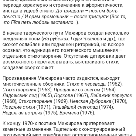
периода характерно и стремление к афористичности,
иногда в ущерб стилю:
До тридцати – поэтом быть
почетно / И срам кромешный – после тридцати
(
Всё то,
что Гёте петь любовь заставило…
).
В начале творческого пути Межиров создал несколько
неудачных поэм (
На рубежах
,
Годы Чкалова
и др.), где
сюжет ослаблен или подменен риторикой, но вскоре
осознал, что единица его поэтического мышления –
отдельное стихотворение. Отсутствие датировки дает
возможность перетасовывать, выстраивать стихи,
создавая сверхсюжет.
Произведения Межирова часто издаются, выходят
многочисленные сборники:
Стихи и переводы
(1962),
Стихотворения
(1963),
Прощание со снегом
(1964),
Ладожский лед
(1965),
Подкова
(1967),
Лебяжий переулок
(1968),
Стихотворения
(1969),
Невская Дубровка
(1970),
Поздние стихи
(1971),
Тишайший снегопад
(1974),
Недолгая встреча
(1975),
Времена
(1976).
К концу 1970-х поэтика Межирова претерпевает
заметные изменения. Тщательно сконструированный
поэтический мир приобретает остросовременные черты,