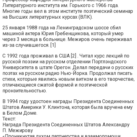
Литературного института им. Горького с 1966 года.
Многие годы вел в этом институте поэтический семинар
на Высших литературных курсах (ВЛК).
25 января 1988 года на Ленинградском шоссе сбил
машиной актера Юрия Гребенщикова, который умер
через 3 месяца в больнице. Межиров очень переживал
из-за случившегося. [1]
С 1992 года проживал в США [2] . Читал курс лекций по
русской поэзии на русском отделении Портлэндского
Университета в штате Орегон. Делал передачи о русских
поэтах на русском радио Нью-Йорка. Продолжал писать
стихи, которые явились новым витком в его творчестве,
отличающиеся сжатой формой и поэтической
пронзительностью.
В 1994 году удостоен награды Президента Соединенных
Штатов Америки У. Клинтона, которая была вручена ему
в Белом Доме.
Текст:
Награда Президента Соединенных Штатов Александру
П. Межирову
«Проникнутая духом партнерства и взаимопомощи,