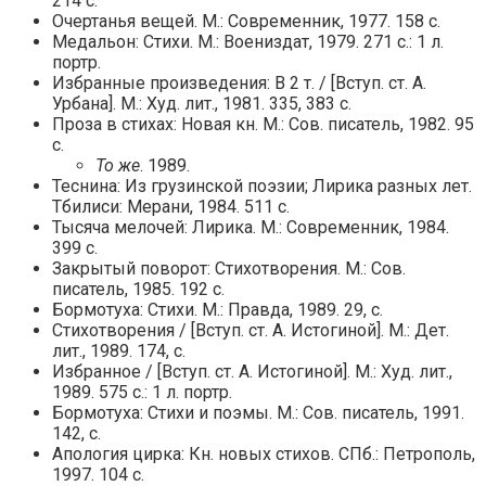
214 с.
Очертанья вещей. М.: Современник, 1977. 158 с.
Медальон: Стихи. М.: Воениздат, 1979. 271 с.: 1 л.
портр.
Избранные произведения: В 2 т. / [Вступ. ст. А.
Урбана]. М.: Худ. лит., 1981. 335, 383 с.
Проза в стихах: Новая кн. М.: Сов. писатель, 1982. 95
с.
То же
. 1989.
Теснина: Из грузинской поэзии; Лирика разных лет.
Тбилиси: Мерани, 1984. 511 с.
Тысяча мелочей: Лирика. М.: Современник, 1984.
399 с.
Закрытый поворот: Стихотворения. М.: Сов.
писатель, 1985. 192 с.
Бормотуха: Стихи. М.: Правда, 1989. 29, с.
Стихотворения / [Вступ. ст. А. Истогиной]. М.: Дет.
лит., 1989. 174, с.
Избранное / [Вступ. ст. А. Истогиной]. М.: Худ. лит.,
1989. 575 с.: 1 л. портр.
Бормотуха: Стихи и поэмы. М.: Сов. писатель, 1991.
142, с.
Апология цирка: Кн. новых стихов. СПб.: Петрополь,
1997. 104 с.