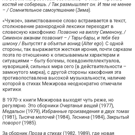
костей не соберешь. / Так размышляет он. И тем не менее
– / Сомнительное самоутешение
(
Зима
).
«Чужое», заимствованное слово встраивается в текст,
столкновение разнородной лексики переходит в
словесную какофонию:
Позвоню на виллу Сименону, /
Сименон ажанам позвонит – / Тары-бары, и тебя без
шмону / Выпустят в объятья аонид
(
Alter ego
). С одной
стороны, так выражается жесткая ирония, почти сарказм
поэта по отношению к описываемым характерам и
ситуациями – быту богемы, псевдоинтеллектуалов,
нуворишей, сильных мира сего (в действительности –
замкнутого мирка), с другой стороны какофония эта
противопоставлена высокой музыкальности, наличие
которой в стихах Межирова неоднократно отмечали
критики.
В 1970-х книги Межирова выходят чуть реже, но
регулярно. Это сборники
Очертанья вещей
(1977),
Медальон
(1979),
Избранные произведения в двух томах
(1981),
Тысяча мелочей
(1984),
Теснина
(1984),
Закрытый
поворот
(1985).
За сборник
Проза в стихах
(1982, 1989), где новая