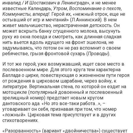
инвалид / И Шостакович в Ленинграде
», и не менее
известные
Календарь
,
Утром
,
Воспоминание о пехоте
,
Коммунисты, вперед!
. Герой их, «нежный отрок, еще не
остывший от игр и мечтаний» (Л.Аннинский). В нем
живет мальчишество, нерастраченная детскость. Он
может вскрыть банку сгущенного молока, высунуть
руку из окна поезда и смотреть, как длинная сладкая
нить вьется вдоль идущего на фронт эшелона, не
задумываясь, что потом он не раз вспомнит о своем
ребячестве, грызя фронтовой сухарь (
Проводы
).
И тот же герой, уже возмужавший, ищет свое место в
послевоенном мире. Для этого круга тем характерна
Баллада о цирке
, повествующая о жизненном пути героя
от рождения в цирковом шарабане, через войну, к
литературе. Вертикальная стена, по которой он ездит на
мотоцикле (популярный довоенный и послевоенный
зрелищный номер) предстает новым кругом
дантовского ада. «Но это все-таки работа…», –
уговаривает он себя, признавая при том, что номер
«ложный». Цирковая тема присутствует и в других
стихотворениях.
«Разорванность» (вариант «двойничества») существует