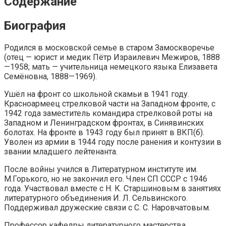
Содержание
Биография
Родился в московской семье в старом Замоскворечье
(отец — юрист и медик Пётр Израилевич Межиров, 1888
—1958; мать — учительница немецкого языка Елизавета
Семёновна, 1888—1969).
Ушёл на фронт со школьной скамьи в 1941 году.
Красноармеец стрелковой части на Западном фронте, с
1942 года заместитель командира стрелковой роты на
Западном и Ленинградском фронтах, в Синявинских
болотах. На фронте в 1943 году был принят в ВКП(б).
Уволен из армии в 1944 году после ранения и контузии в
звании младшего лейтенанта.
После войны учился в Литературном институте им.
М.Горького, но не закончил его. Член СП СССР с 1946
года. Участвовал вместе с Н. К. Старшиновым в занятиях
литературного объединения И. Л. Сельвинского.
Поддерживал дружеские связи с С. С. Наровчатовым.
Профессор кафедры литературного мастерства