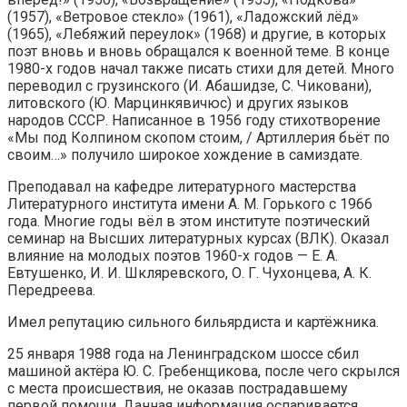
(1957), «Ветровое стекло» (1961), «Ладожский лёд»
(1965), «Лебяжий переулок» (1968) и другие, в которых
поэт вновь и вновь обращался к военной теме. В конце
1980-х годов начал также писать стихи для детей. Много
переводил с грузинского (И. Абашидзе, С. Чиковани),
литовского (Ю. Марцинкявичюс) и других языков
народов СССР. Написанное в 1956 году стихотворение
«Мы под Колпином скопом стоим, / Артиллерия бьёт по
своим…» получило широкое хождение в самиздате.
Преподавал на кафедре литературного мастерства
Литературного института имени А. М. Горького с 1966
года. Многие годы вёл в этом институте поэтический
семинар на Высших литературных курсах (ВЛК). Оказал
влияние на молодых поэтов 1960-х годов — Е. А.
Евтушенко, И. И. Шкляревского, О. Г. Чухонцева, А. К.
Передреева.
Имел репутацию сильного бильярдиста и картёжника.
25 января 1988 года на Ленинградском шоссе сбил
машиной актёра Ю. С. Гребенщикова, после чего скрылся
с места происшествия, не оказав пострадавшему
первой помощи. Данная информация оспаривается