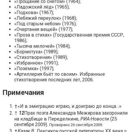
«Прощание со снегом» (1964);
«Ладожский лёд» (1965);
«Подкова» (1967);
«Лебяжий переулок» (1968);
«Под старым небом» (1976);
«Очертания вещей» (1977);
«Проза в стихах» (Государственная премия СССР,
1986);
«Тысяча мелочей» (1984);
«Бормотуха» (1989);
«Стихотворения» (1989);
«Избранное» (1991);
«Позёмка» (1997);
«Артиллерия бьёт по своим». Избранные
стихотворения последних лет, 2006.
Примечания
↑
«И в эмиграцию играю, и доиграю до конца…»
↑
1
2
Прах поэта Александра Межирова захоронили
на кладбище в Переделкине,
РИА-Новости
(25
сентября 2009).
Проверено 26 сентября 2009.
↑
Казак В.
Лексикон русской литературы XX века =