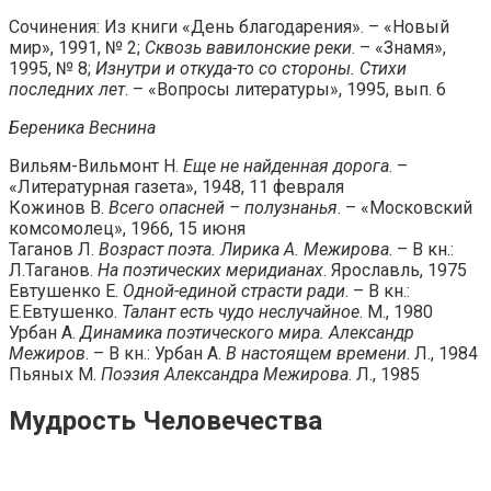
Сочинения: Из книги «День благодарения». – «Новый
мир», 1991, № 2;
Сквозь вавилонские реки
. – «Знамя»,
1995, № 8;
Изнутри и откуда-то со стороны. Стихи
последних лет
. – «Вопросы литературы», 1995, вып. 6
Береника Веснина
Вильям-Вильмонт Н.
Еще не найденная дорога
. –
«Литературная газета», 1948, 11 февраля
Кожинов В.
Всего опасней – полузнанья
. – «Московский
комсомолец», 1966, 15 июня
Таганов Л.
Возраст поэта. Лирика А. Межирова
. – В кн.:
Л.Таганов.
На поэтических меридианах
. Ярославль, 1975
Евтушенко Е.
Одной-единой страсти ради
. – В кн.:
Е.Евтушенко.
Талант есть чудо неслучайное
. М., 1980
Урбан А.
Динамика поэтического мира. Александр
Межиров
. – В кн.: Урбан А.
В настоящем времени
. Л., 1984
Пьяных М.
Поэзия Александра Межирова
. Л., 1985
Мудрость Человечества