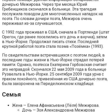
дочерью Межирова. Через три месяца Юрий
Гребенщиков скончался в больнице. Эта трагедия
послужила поводом для многочисленных нападок на
поэта. По словам дочери поэта, Межиров очень
переживал из-за случившегося.
С 1992 года проживал в США, сначала в Портленде (штат
Орегон, где ранее поселились его дочь и внучка), затем
в Нью-Йорке. Продолжал писать стихи. Последней
крупной работой поэта стала поэма «Позёмка» (1993).
По свидетельствам встречавшихся с поэтом людей, в
последние годы жизни в Нью-Йорке страдал потерей
памяти. Однако, поэтесса Екатерина Горбовская считает
это неправдой. Скончался 22 мая 2009 года в больницe
Рузвельта в Нью-Йорке. 25 сентября 2009 года урна с
прахом покойного, привезённая из США дочерью поэта,
была захоронена на Переделкинском кладбище.
Семья
Жена — Елена Афанасьевна (Лёля) Межирова.
Дочь — Зоя Александровна Межирова