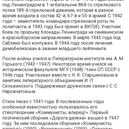
под Ленинградом в 1-м батальоне 864-го стрелкового
полка 189-й стрелковой дивизии, которая в разное
время входила в состав 42-й, 67-й и 55-й армий. С 1942
года — заместитель командира стрелковой роты по
политчасти, в 1943 году был принят в ВКП(б). Участник
боёв по прорыву блокады Ленинграда на синявинском
и красноборском направлениях. В марте 1943 года под
Саблино был контужен. В 1944 году после лечения
демобилизован в звании младшего лейтенанта.
После войны учился в Литературном институте им. А. М.
Горького (1943—1947). Некоторое время учился на
историческом факультете МГУ (1948). Член СП СССР с
1946 года. Участвовал вместе с Н. К. Старшиновым в
занятиях литературного объединения И. Л.
Сельвинского. Поддерживал дружеские связи с С. С.
Наровчатовым.
Стихи писал с 1941 года. В послевоенные годы
особенной известностью пользовалось его
стихотворение «Коммунисты, вперёд!». Первый
поэтический сборник «Дорога далека» вышел в 1947
году. За ним последовали сборники «Коммунисты,
вперёд!» (1950), «Возвращение» (1955), «Подкова»