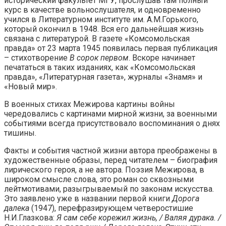
исторический факультет МГУ, прослушав там полный
курс в качестве вольнослушателя, и одновременно
учился в Литературном институте им. А.М.Горького,
который окончил в 1948. Вся его дальнейшая жизнь
связана с литературой. В газете «Комсомольская
правда» от 23 марта 1945 появилась первая публикация
– стихотворение
В сорок первом
. Вскоре начинает
печататься в таких изданиях, как «Комсомольская
правда», «Литературная газета», журналы «Знамя» и
«Новый мир».
В военных стихах Межирова картины войны
чередовались с картинами мирной жизни, за военными
событиями всегда присутствовало воспоминания о днях
тишины.
Факты и события частной жизни автора преображены в
художественные образы, перед читателем – биография
лирического героя, а не автора. Поэзия Межирова, в
широком смысле слова, это роман со сквозными
лейтмотивами, разыгрываемый по законам искусства.
Это заявлено уже в названии первой книги
Дорога
далека
(1947), перефразирующем четверостишие
Н.И.Глазкова:
Я сам себе корежил жизнь, / Валяя дурака. /