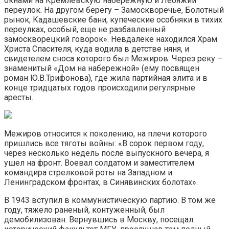
окнами на Кремлевскую набережную и Лебяжий
переулок. На другом берегу – Замоскворечье, Болотный
рынок, Кадашевские бани, купеческие особняки в тихих
переулках, особый, еще не разбавленный
замоскворецкий говорок». Невдалеке находился Храм
Христа Спасителя, куда водила в детстве няня, и
свидетелем сноса которого был Межиров. Через реку –
знаменитый «Дом на набережной» (ему посвящен
роман Ю.В.Трифонова), где жила партийная элита и в
конце тридцатых годов происходили регулярные
аресты.
Межиров относится к поколению, на плечи которого
пришлись все тяготы войны: «В сорок первом году,
через несколько недель после выпускного вечера, я
ушел на фронт. Воевал солдатом и заместителем
командира стрелковой роты на Западном и
Ленинградском фронтах, в Синявинских болотах».
В 1943 вступил в коммунистическую партию. В том же
году, тяжело раненый, контуженный, был
демобилизован. Вернувшись в Москву, посещал