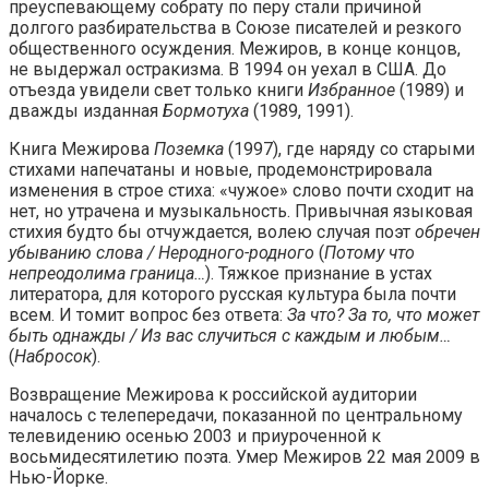
преуспевающему собрату по перу стали причиной
долгого разбирательства в Союзе писателей и резкого
общественного осуждения. Межиров, в конце концов,
не выдержал остракизма. В 1994 он уехал в США. До
отъезда увидели свет только книги
Избранное
(1989) и
дважды изданная
Бормотуха
(1989, 1991).
Книга Межирова
Поземка
(1997), где наряду со старыми
стихами напечатаны и новые, продемонстрировала
изменения в строе стиха: «чужое» слово почти сходит на
нет, но утрачена и музыкальность. Привычная языковая
стихия будто бы отчуждается, волею случая поэт
обречен
убыванию слова / Неродного-родного
(
Потому что
непреодолима граница…
). Тяжкое признание в устах
литератора, для которого русская культура была почти
всем. И томит вопрос без ответа:
За что? За то, что может
быть однажды / Из вас случиться с каждым и любым…
(
Набросок
).
Возвращение Межирова к российской аудитории
началось с телепередачи, показанной по центральному
телевидению осенью 2003 и приуроченной к
восьмидесятилетию поэта. Умер Межиров 22 мая 2009 в
Нью-Йорке.