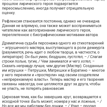
прошлое лирического героя подвергается
переосмыслению, иногда получает отрицательную
оценку.
Рефлексия становится постоянна, однако не очевидна.
Данная не впрямую, она также может восприниматься
читателем как автопризнание лирического героя,
переплетенное с биографическими мотивами автора.
Драматична судьба персонажа одного из стихотворений
– игрушечного мастера, выступающего в роли демиурга
(разумеется, речь идет о любом творце, в частности, о
литераторе):
Он был умен, бездушен, пустотел, – / Слагая
строки полые, тугие, / Чем занимался и чего хотел, –
Сказать неправду лучше, чем другие
(
Мастер
). Созданные
им игрушки – Петрушки, Матрешки и Буратино – многое
у него переняли и «простерли» над своим создателем
«непререкаемую власть». Теперь мастер и его творения
связаны навсегда, они цепляются друг за друга, чтобы
не упасть, не потерять равновесия.
Цирковая тема, как бы завершив круг, возвращается к
исходной точке:
Быть может, номера у нас и ложные, – /
Но все же мы работаем без лонжи, – / Упал – пропал,