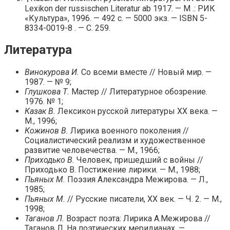
Lexikon der russischen Literatur ab 1917. — М .: РИК
«Культура», 1996. — 492 с. — 5000 экз. — ISBN 5-
8334-0019-8 . — С. 259.
Литература
Винокурова И.
Со всеми вместе // Новый мир. —
1987. — № 9;
Глушкова Т.
Мастер // Литературное обозрение.
1976. № 1;
Казак В.
Лексикон русской литературы ХХ века. —
М., 1996;
Кожинов В.
Лирика военного поколения //
Социалистический реализм и художественное
развитие человечества. — М., 1966;
Приходько В.
Человек, пришедший с войны //
Приходько В. Постижение лирики. — М., 1988;
Пьяных М.
Поэзия Александра Межирова. — Л.,
1985;
Пьяных М.
// Русские писатели, ХХ век. — Ч. 2. — М.,
1998;
Таганов Л.
Возраст поэта: Лирика А.Межирова //
Таганов Л. На поэтических меридианах. —