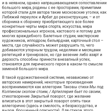
и в неявном, однако напрашивающемся сопоставлении
большого мира, родины с ее просторами, приметами
которой стали для автора такие московские уголки, как
Лебяжий переулок и Арбат до реконструкции, – и от
сборника к сборнику приобретающего все более
конкретные черты мира спорта, искусства, мира
профессиональных игроков, кастового и потому для
многих враждебного. Балетные студии, мастерские
художников, ипподром, бильярдная, карточный стол –
места, где случайность может разрушить то, чего
добиваются упорным трудом, неделями и месяцами
репетиций и тренировок, но где везение либо азарт и
дерзость способны принести внезапный успех,
становятся для лирического героя в каком-то смысле
заменой большого мира.
В такой художественной системе, независимо от
авторских намерений, некоторые произведения
воспринимаются как аллегории. Таковы стихи
Мы под
Колпином скопом стоим, / Артиллерия бьет по своим
,
стихотворение
Закрытый поворот
, где желание
вписаться в этот закрытый поворот опять-таки
аллегорично (здесь и смелость, и безрассудство, и
вызов, брошенный опасности). Для стихов этого