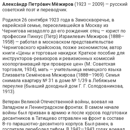
Алекса́ндр Петро́вич Ме́жиров
(1923 — 2009) — русский
советский поэт и переводчик.
Родился 26 сентября 1923 года в Замоскворечье, в
еврейской семье, переселившейся в Москву из
Чернигова незадолго до его рождения: отец — юрист по
профессии Пинхус (Пётр) Израилевич Межиров (1888—
1958) — работал в московском представительстве
Черниговского крайсоюза, позже экономистом, автор
книги «Цены и торговые накидки: Краткое пособие для
инструкторов-ревизоров и ревизионных комиссий
коопорганизаций при проверке цен» (М.: Советская
торговля, 1934); мать — учительница немецкого языка
Елизавета Семёновна Межирова (1888—1969). Семья
снимала квартиру № 31 в доме № 1/39 в Лебяжьем
переулке (бывший доходный дом Г. Г. Солодовникова,
1913).
Ветеран Великой Отечественной войны, воевал на
Западном и Ленинградском фронтах. В самом начале
войны был призван в армию и после курсов подготовки
десантников в Татищево отправлен на фронт в составе
8-го парашютно-десантного корпуса. Был ранен, в
госпитале переболел тифом. В 1942—1943 годах воевал