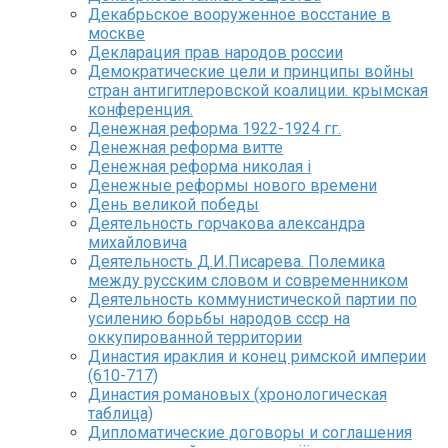
Декабрьское вооруженное восстание в
москве
Декларация прав народов россии
Демократические цели и принципы войны
стран антигитлеровской коалиции. крымская
конференция.
Денежная реформа 1922-1924 гг.
Денежная реформа витте
Денежная реформа николая i
Денежные реформы нового времени
День великой победы
Деятельность горчакова александра
михайловича
Деятельность Д.И.Писарева. Полемика
между русским словом и современником
Деятельность коммунистической партии по
усилению борьбы народов ссср на
оккупированной территории
Династия ираклия и конец римской империи
(610-717)
Династия романовых (хронологическая
таблица)
Дипломатические договоры и соглашения