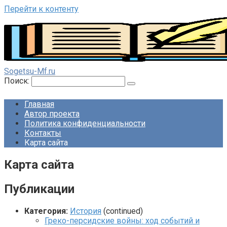
Перейти к контенту
Sogetsu-Mf.ru
Поиск:
Главная
Автор проекта
Политика конфиденциальности
Контакты
Карта сайта
Карта сайта
Публикации
Категория:
История
(continued)
Греко-персидские войны: ход событий и