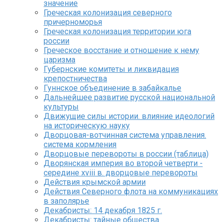
значение
Греческая колонизация северного
причерноморья
Греческая колонизация территории юга
россии
Греческое восстание и отношение к нему
царизма
Губернские комитеты и ликвидация
крепостничества
Гуннское объединение в забайкалье
Дальнейшее развитие русской национальной
культуры
Движущие силы истории. влияние идеологий
на историческую науку
Дворцовая-вотчинная система управления.
система кормления
Дворцовые перевороты в россии (таблица)
Дворянская империя во второй четверти -
середине xviii в. дворцовые перевороты
Действия крымской армии
Действия Северного флота на коммуникациях
в заполярье
Декабристы: 14 декабря 1825 г.
Декабристы: тайные общества