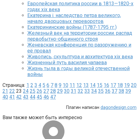
Европейская политика россии в 1813—1820-х
годах xix века
Екатерина i. наследство петра великого,
начало дворцовых переворотов
Екатерининские войны (1787-1795 гг.)
Железный век на территории россии. распад
первобытно-общинного строя
Женевская конференция по разоружению и
её провал
Живопись, скульптура и архитектура xix века
Жизненный путь василия чапаева
Жизнь тыла в годы великой отечественной
войны
Страница:
1
2
3
4
5
6
7
8
9
10
11
12
13
14
15
16
17
18
19
20
21
22
23
24
25
26
27
28
29
30
31
32
33
34
35
36
37
38
39
40
41
42
43
44
45
46
47
Плагин написан
dagondesign.com
Вам также может быть интересно