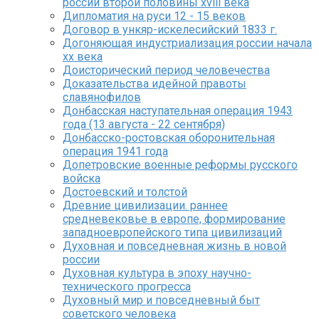
россии второй половины xviii века
Дипломатия на руси 12 - 15 веков
Договор в ункяр-искелесийский 1833 г.
Догоняющая индустриализация россии начала
xx века
Доисторический период человечества
Доказательства идейной правоты
славянофилов
Донбасская наступательная операция 1943
года (13 августа - 22 сентября)
Донбасско-ростовская оборонительная
операция 1941 года
Допетровские военные реформы русского
войска
Достоевский и толстой
Древние цивилизации. раннее
средневековье в европе, формирование
западноевропейского типа цивилизаций
Духовная и повседневная жизнь в новой
россии
Духовная культура в эпоху научно-
технического прогресса
Духовный мир и повседневный быт
советского человека