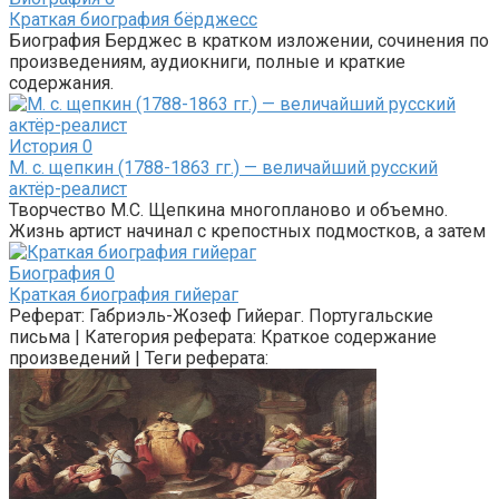
Краткая биография бёрджесс
Биография Берджес в кратком изложении, сочинения по
произведениям, аудиокниги, полные и краткие
содержания.
История
0
М. с. щепкин (1788-1863 гг.) — величайший русский
актёр-реалист
Творчество М.С. Щепкина многопланово и объемно.
Жизнь артист начинал с крепостных подмостков, а затем
Биография
0
Краткая биография гийераг
Реферат: Габриэль-Жозеф Гийераг. Португальские
письма | Категория реферата: Краткое содержание
произведений | Теги реферата: