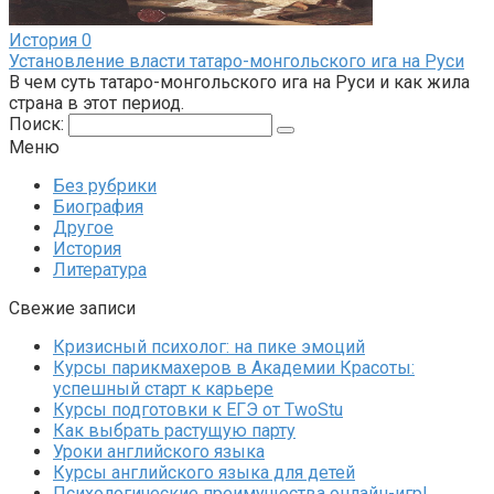
История
0
Установление власти татаро-монгольского ига на Руси
В чем суть татаро-монгольского ига на Руси и как жила
страна в этот период.
Поиск:
Меню
Без рубрики
Биография
Другое
История
Литература
Свежие записи
Кризисный психолог: на пике эмоций
Курсы парикмахеров в Академии Красоты:
успешный старт к карьере
Курсы подготовки к ЕГЭ от TwoStu
Как выбрать растущую парту
Уроки английского языка
Курсы английского языка для детей
Психологические преимущества онлайн-игр!