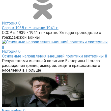
История
0
Ссср в 1938 г. — начале 1941 г.
СССР в 1939 - 1941 гг - кратко За годы прошедшие с
гражданской войны
История
0
Основные направления внешней политики екатерины ii
Результатами внешней политики Екатерины II стало
расширения границ империи, защита православного
населения в Польше
Биография
0