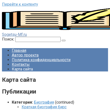
Перейти к контенту
Sogetsu-Mf.ru
Поиск:
Главная
Автор проекта
Политика конфиденциальности
Контакты
Карта сайта
Карта сайта
Публикации
Категория:
Биография
(continued)
Краткая биография бирс