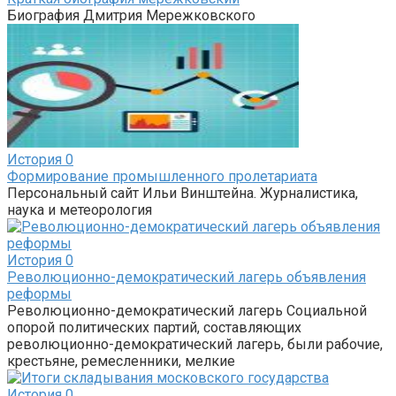
Биография Дмитрия Мережковского
История
0
Формирование промышленного пролетариата
Персональный сайт Ильи Винштейна. Журналистика,
наука и метеорология
История
0
Революционно-демократический лагерь объявления
реформы
Революционно-демократический лагерь Социальной
опорой политических партий, составляющих
революционно-демократический лагерь, были рабочие,
крестьяне, ремесленники, мелкие
История
0