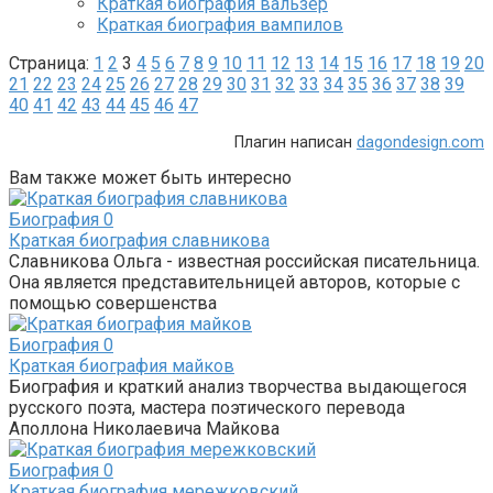
Краткая биография вальзер
Краткая биография вампилов
Страница:
1
2
3
4
5
6
7
8
9
10
11
12
13
14
15
16
17
18
19
20
21
22
23
24
25
26
27
28
29
30
31
32
33
34
35
36
37
38
39
40
41
42
43
44
45
46
47
Плагин написан
dagondesign.com
Вам также может быть интересно
Биография
0
Краткая биография славникова
Славникова Ольга - известная российская писательница.
Она является представительницей авторов, которые с
помощью совершенства
Биография
0
Краткая биография майков
Биография и краткий анализ творчества выдающегося
русского поэта, мастера поэтического перевода
Аполлона Николаевича Майкова
Биография
0
Краткая биография мережковский